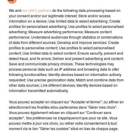
One Track Mind
La Recette
Crash
We and
our (447) partners
do the following data processing based on
your consent and/or our legitimate interest: Store and/or access
l'horoscope
information on a device; Use limited data to select advertising; Create
profiles for personalised advertising; Use profiles to select personalised
advertising; Measure advertising performance; Measure content
performance; Understand audiences through statistics or combinations
of data from different sources; Develop and improve services; Create
profiles to personalise content; Use profiles to select personalised
content; Use limited data to select content; Ensure security, prevent and
detect fraud, and fix errors; Deliver and present advertising and content;
Save and communicate privacy choices. These technologies may
process personal data such as IP address and browsing data to offer
following functionalities: Identify devices based on information actively
requested; Use precise geolocation data; Match and combine data from
Bélier
Taureau
Gémeaux
other data sources; Link different devices; Identify devices based on
information transmitted automatically.
Vous pouvez accepter en cliquant sur "Accepter et fermer", ou affiner en
sélectionnant les finalités et/ou partenaires dans "Gérer mes choix".
Vous pouvez également refuser en cliquant sur "Continuer sans
accepter". Vos préférences ne s'appliqueront que pour ce site. Vous
pouvez mettre à jour vos choix, ou retirer votre consentement à tout
moment via le lien "Gérer les cookies" situé en bas de chaque page.
Cancer
Lion
Vierge