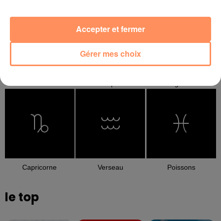
Accepter et fermer
Gérer mes choix
Balance
Scorpion
Sagittaire
Capricorne
Verseau
Poissons
le top