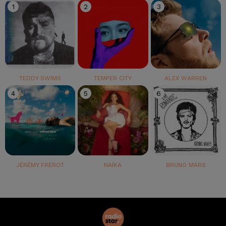
1
2
3
TEDDY SWIMS
TEMPER CITY
ALEX WARREN
4
5
6
JÉRÉMY FREROT
NAÏKA
BRUNO MARS