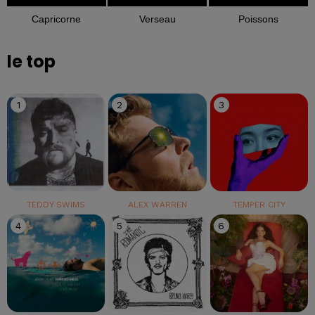
Capricorne
Verseau
Poissons
le top
1
2
3
TEDDY SWIMS
ALEX WARREN
TEMPER CITY
4
5
6