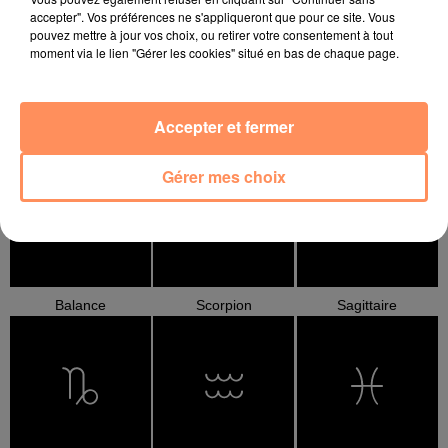
accepter". Vos préférences ne s'appliqueront que pour ce site. Vous
pouvez mettre à jour vos choix, ou retirer votre consentement à tout
moment via le lien "Gérer les cookies" situé en bas de chaque page.
Accepter et fermer
Cancer
Lion
Vierge
Gérer mes choix
Balance
Scorpion
Sagittaire