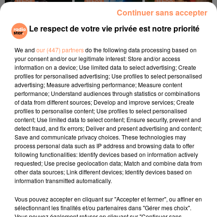
15h06
15h06
15h03
15h03
15h00
15h00
Continuer sans accepter
Le respect de votre vie privée est notre priorité
We and
our (447) partners
do the following data processing based on
your consent and/or our legitimate interest: Store and/or access
DAFT PUNK
SOPRANO
NAIKA
information on a device; Use limited data to select advertising; Create
Get Lucky
Dj
One Track Mind
profiles for personalised advertising; Use profiles to select personalised
advertising; Measure advertising performance; Measure content
performance; Understand audiences through statistics or combinations
l'horoscope
of data from different sources; Develop and improve services; Create
profiles to personalise content; Use profiles to select personalised
content; Use limited data to select content; Ensure security, prevent and
detect fraud, and fix errors; Deliver and present advertising and content;
Save and communicate privacy choices. These technologies may
process personal data such as IP address and browsing data to offer
following functionalities: Identify devices based on information actively
requested; Use precise geolocation data; Match and combine data from
other data sources; Link different devices; Identify devices based on
information transmitted automatically.
Vous pouvez accepter en cliquant sur "Accepter et fermer", ou affiner en
Bélier
Taureau
Gémeaux
sélectionnant les finalités et/ou partenaires dans "Gérer mes choix".
Vous pouvez également refuser en cliquant sur "Continuer sans