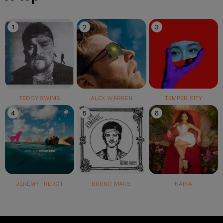
1
2
3
TEDDY SWIMS
ALEX WARREN
TEMPER CITY
4
5
6
JÉRÉMY FREROT
BRUNO MARS
NAÏKA