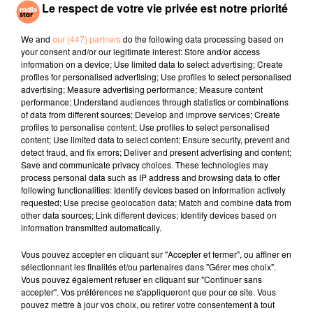
Le respect de votre vie privée est notre priorité
TAME IMPALA, JENNIE
ROSALIA
GIMS
Dracula
Despecha
Caméra
We and
our (447) partners
do the following data processing based on
your consent and/or our legitimate interest: Store and/or access
information on a device; Use limited data to select advertising; Create
l'horoscope
profiles for personalised advertising; Use profiles to select personalised
advertising; Measure advertising performance; Measure content
performance; Understand audiences through statistics or combinations
of data from different sources; Develop and improve services; Create
profiles to personalise content; Use profiles to select personalised
content; Use limited data to select content; Ensure security, prevent and
detect fraud, and fix errors; Deliver and present advertising and content;
Save and communicate privacy choices. These technologies may
process personal data such as IP address and browsing data to offer
following functionalities: Identify devices based on information actively
requested; Use precise geolocation data; Match and combine data from
other data sources; Link different devices; Identify devices based on
Bélier
Taureau
Gémeaux
information transmitted automatically.
Vous pouvez accepter en cliquant sur "Accepter et fermer", ou affiner en
sélectionnant les finalités et/ou partenaires dans "Gérer mes choix".
Vous pouvez également refuser en cliquant sur "Continuer sans
accepter". Vos préférences ne s'appliqueront que pour ce site. Vous
pouvez mettre à jour vos choix, ou retirer votre consentement à tout