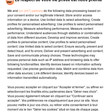
Frerot
Cold Heart (pnau
I Just Might
Remix)
We and
our (447) partners
do the following data processing based on
your consent and/or our legitimate interest: Store and/or access
information on a device; Use limited data to select advertising; Create
l'horoscope
profiles for personalised advertising; Use profiles to select personalised
advertising; Measure advertising performance; Measure content
performance; Understand audiences through statistics or combinations
of data from different sources; Develop and improve services; Create
profiles to personalise content; Use profiles to select personalised
content; Use limited data to select content; Ensure security, prevent and
detect fraud, and fix errors; Deliver and present advertising and content;
Save and communicate privacy choices. These technologies may
process personal data such as IP address and browsing data to offer
following functionalities: Identify devices based on information actively
requested; Use precise geolocation data; Match and combine data from
other data sources; Link different devices; Identify devices based on
Bélier
Taureau
Gémeaux
information transmitted automatically.
Vous pouvez accepter en cliquant sur "Accepter et fermer", ou affiner en
sélectionnant les finalités et/ou partenaires dans "Gérer mes choix".
Vous pouvez également refuser en cliquant sur "Continuer sans
accepter". Vos préférences ne s'appliqueront que pour ce site. Vous
pouvez mettre à jour vos choix, ou retirer votre consentement à tout
moment via le lien "Gérer les cookies" situé en bas de chaque page.