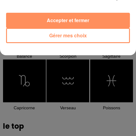
Cancer
Lion
Vierge
Accepter et fermer
Gérer mes choix
Balance
Scorpion
Sagittaire
Capricorne
Verseau
Poissons
le top