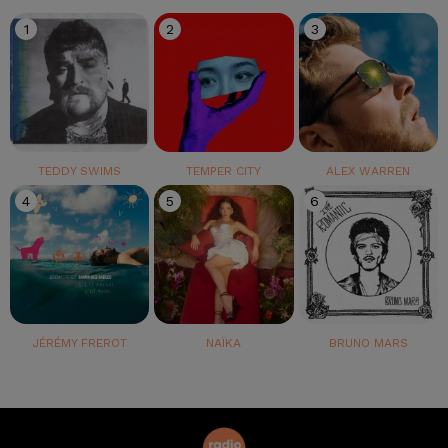
1
2
3
TEDDY SWIMS
TEMPER CITY
ALEX WARREN
4
5
6
JÉRÉMY FREROT
NAÏKA
BRUNO MARS