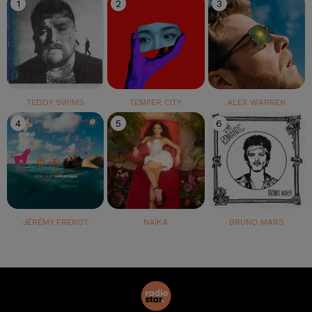
1
2
3
TEDDY SWIMS
TEMPER CITY
ALEX WARREN
4
5
6
JÉRÉMY FREROT
NAÏKA
BRUNO MARS