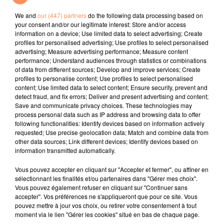
Donne
We and
our (447) partners
do the following data processing based on
your consent and/or our legitimate interest: Store and/or access
l'horoscope
information on a device; Use limited data to select advertising; Create
profiles for personalised advertising; Use profiles to select personalised
advertising; Measure advertising performance; Measure content
performance; Understand audiences through statistics or combinations
of data from different sources; Develop and improve services; Create
profiles to personalise content; Use profiles to select personalised
content; Use limited data to select content; Ensure security, prevent and
detect fraud, and fix errors; Deliver and present advertising and content;
Save and communicate privacy choices. These technologies may
process personal data such as IP address and browsing data to offer
following functionalities: Identify devices based on information actively
requested; Use precise geolocation data; Match and combine data from
Bélier
Taureau
Gémeaux
other data sources; Link different devices; Identify devices based on
information transmitted automatically.
Vous pouvez accepter en cliquant sur "Accepter et fermer", ou affiner en
sélectionnant les finalités et/ou partenaires dans "Gérer mes choix".
Vous pouvez également refuser en cliquant sur "Continuer sans
accepter". Vos préférences ne s'appliqueront que pour ce site. Vous
pouvez mettre à jour vos choix, ou retirer votre consentement à tout
moment via le lien "Gérer les cookies" situé en bas de chaque page.
Cancer
Lion
Vierge