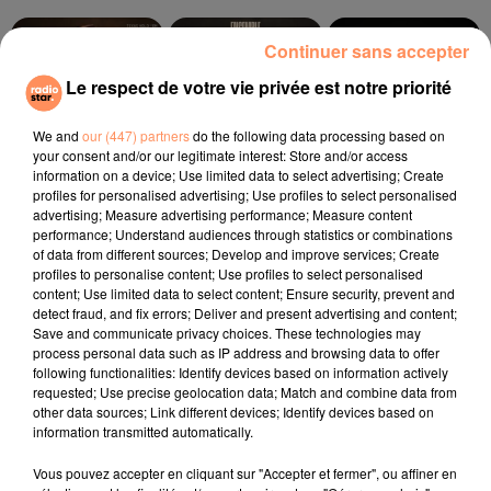
Continuer sans accepter
14h16
14h16
14h13
14h13
14h10
14h10
Le respect de votre vie privée est notre priorité
We and
our (447) partners
do the following data processing based on
your consent and/or our legitimate interest: Store and/or access
information on a device; Use limited data to select advertising; Create
BEYONCE
CORNEILLE, VITAA
THE SECOND VOICE
profiles for personalised advertising; Use profiles to select personalised
Texas Hold 'em
Ensemble
Let Me Be
advertising; Measure advertising performance; Measure content
performance; Understand audiences through statistics or combinations
of data from different sources; Develop and improve services; Create
l'horoscope
profiles to personalise content; Use profiles to select personalised
content; Use limited data to select content; Ensure security, prevent and
detect fraud, and fix errors; Deliver and present advertising and content;
Save and communicate privacy choices. These technologies may
process personal data such as IP address and browsing data to offer
following functionalities: Identify devices based on information actively
requested; Use precise geolocation data; Match and combine data from
other data sources; Link different devices; Identify devices based on
information transmitted automatically.
Vous pouvez accepter en cliquant sur "Accepter et fermer", ou affiner en