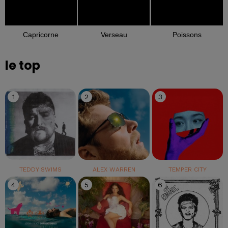
Capricorne
Verseau
Poissons
le top
1
2
3
TEDDY SWIMS
ALEX WARREN
TEMPER CITY
4
5
6