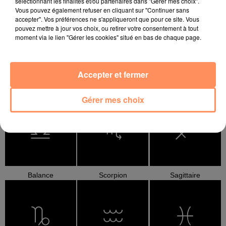
sélectionnant les finalités et/ou partenaires dans "Gérer mes choix".
Bélier
Taureau
Gémeaux
Vous pouvez également refuser en cliquant sur "Continuer sans
accepter". Vos préférences ne s'appliqueront que pour ce site. Vous
pouvez mettre à jour vos choix, ou retirer votre consentement à tout
moment via le lien "Gérer les cookies" situé en bas de chaque page.
Accepter et fermer
Cancer
Lion
Vierge
Gérer mes choix
Balance
Scorpion
Sagittaire