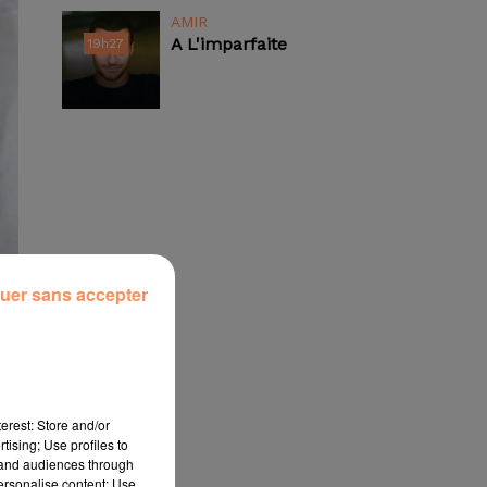
AMIR
A L'imparfaite
19h27
19h27
uer sans accepter
erest: Store and/or
tising; Use profiles to
tand audiences through
personalise content; Use