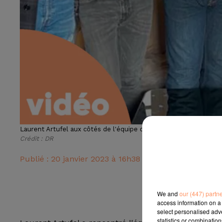
Laurent Artufel aux côtés de l'équipe du film
Crédit :
DR
Publié : 20 janvier 2023 à 16h38 par Radio Star
We and
our (447) partn
access information on a 
select personalised ad
statistics or combinatio