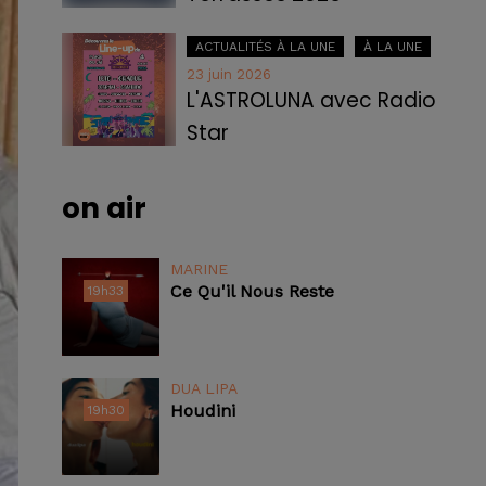
ACTUALITÉS À LA UNE
À LA UNE
23 juin 2026
L'ASTROLUNA avec Radio
Star
on air
MARINE
Ce Qu'il Nous Reste
19h33
19h33
DUA LIPA
Houdini
19h30
19h30