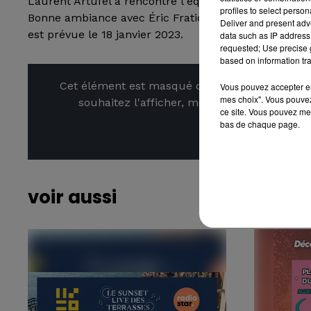
Laurent Artufel a rencontré l'équipe du film Le Clan 
profiles to select person
Bonne ambiance avec Éric Fraticelli, Denis Braccini, 
Deliver and present adv
est prévue le 18 janvier 2023.
data such as IP address 
requested; Use precise g
based on information tra
Cet élément est masqué compte-tenu du refus
Vous pouvez accepter en 
mes choix". Vous pouvez
souhaitez l'afficher, merci de nous donner
ce site. Vous pouvez met
bas de chaque page.
Affic
voir aussi