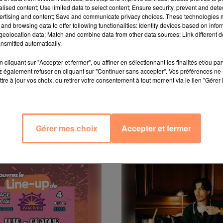
à l'Intercontinental pour l'avant-première marseillaise.
alised content; Use limited data to select content; Ensure security, prevent and detect
Philippe Corti et Jean-François Perrone. La sortie national
ertising and content; Save and communicate privacy choices. These technologies
and browsing data to offer following functionalities: Identify devices based on infor
eolocation data; Match and combine data from other data sources; Link different de
nsmitted automatically.
 du dépôt de cookies que vous avez exprimé. Si vous
cliquant sur "Accepter et fermer", ou affiner en sélectionnant les finalités et/ou pa
 également refuser en cliquant sur "Continuer sans accepter". Vos préférences ne 
 votre accord en cliquant sur le bouton ci-dessous.
tre à jour vos choix, ou retirer votre consentement à tout moment via le lien "Gérer 
her l'élément
Gérer mes choix
Accepter et fermer