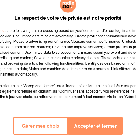
Le respect de votre vie privée est notre priorité
ers
do the following data processing based on your consent and/or our legitimate int
device; Use limited data to select advertising; Create profiles for personalised adver
vertising; Measure advertising performance; Measure content performance; Unders
ns of data from different sources; Develop and improve services; Create profiles to 
alised content; Use limited data to select content; Ensure security, prevent and detect
ertising and content; Save and communicate privacy choices. These technologies
and browsing data to offer following functionalities: Identify devices based on infor
eolocation data; Match and combine data from other data sources; Link different de
nsmitted automatically.
cliquant sur "Accepter et fermer", ou affiner en sélectionnant les finalités et/ou pa
 également refuser en cliquant sur "Continuer sans accepter". Vos préférences ne 
tre à jour vos choix, ou retirer votre consentement à tout moment via le lien "Gérer 
Gérer mes choix
Accepter et fermer