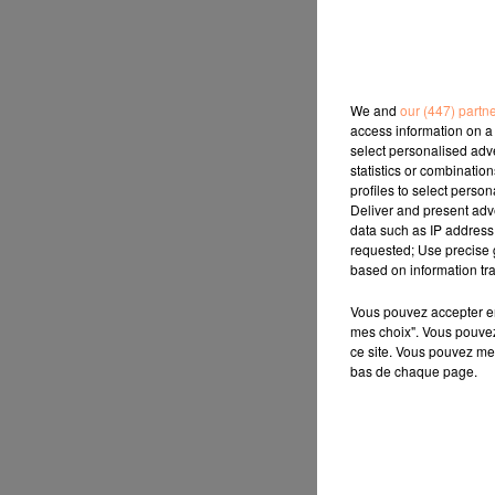
We and
our (447) partn
access information on a 
select personalised ad
statistics or combinatio
profiles to select person
Deliver and present adv
data such as IP address 
requested; Use precise g
based on information tra
Vous pouvez accepter en 
mes choix". Vous pouvez
ce site. Vous pouvez met
bas de chaque page.