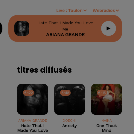
Live :
Toulon
Webradios
Hate That I Made You Love
Me
ARIANA GRANDE
titres diffusés
6h22
6h22
6h18
6h18
6h15
6h15
ARIANA GRANDE
DOECHII
NAIKA
Hate That I
Anxiety
One Track
Made You Love
Mind