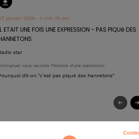
27 janvier 2026 - 1 min 25 sec
IL ETAIT UNE FOIS UNE EXPRESSION - PAS PIQUé DES
HANNETONS
Radio star
Emmanuel vous raconte l'histoire d'une expression
Pourquoi dit-on "c'est pas piqué des hannetons"
Contin