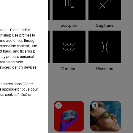
Balance
Scorpion
Sagittaire
erest: Store and/or
tising; Use profiles to
tand audiences through
personalise content; Use
 fraud, and fix errors;
 may process personal
mation actively
vices; Identify devices
Capricorne
Verseau
Poissons
rtenaires dans "Gérer
le top
s'appliqueront que pour
les cookies" situé en
1
2
3