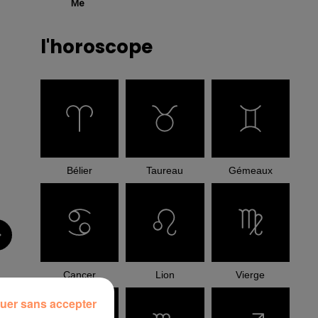
Me
l'horoscope
Bélier
Taureau
Gémeaux
Cancer
Lion
Vierge
uer sans accepter