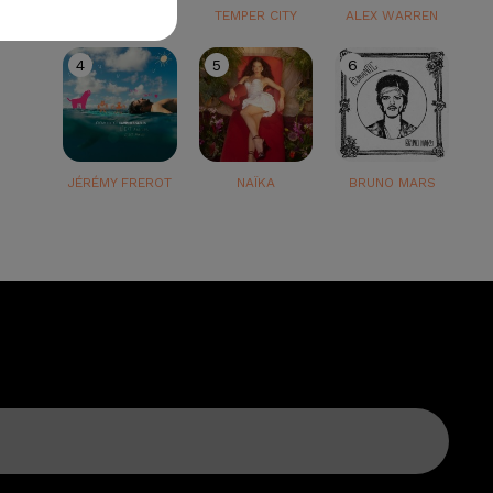
TEDDY SWIMS
TEMPER CITY
ALEX WARREN
4
5
6
JÉRÉMY FREROT
NAÏKA
BRUNO MARS