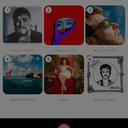
1
2
3
TEDDY SWIMS
TEMPER CITY
ALEX WARREN
4
5
6
JÉRÉMY FREROT
NAÏKA
BRUNO MARS