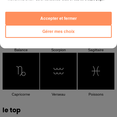
Cancer
Lion
Vierge
Accepter et fermer
Gérer mes choix
Balance
Scorpion
Sagittaire
Capricorne
Verseau
Poissons
le top