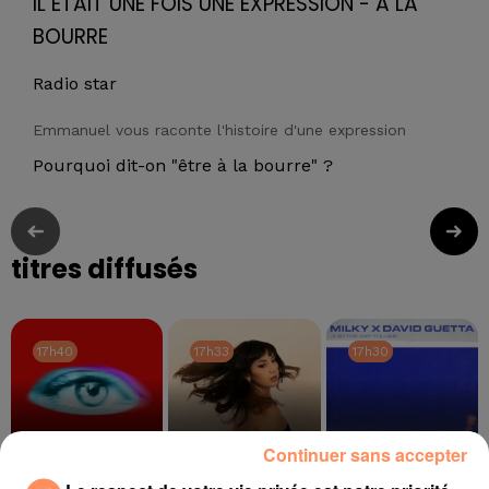
IL ETAIT UNE FOIS UNE EXPRESSION - A LA
BOURRE
Radio star
Emmanuel vous raconte l'histoire d'une expression
Pourquoi dit-on "être à la bourre" ?
titres diffusés
17h40
17h40
17h33
17h33
17h30
17h30
Continuer sans accepter