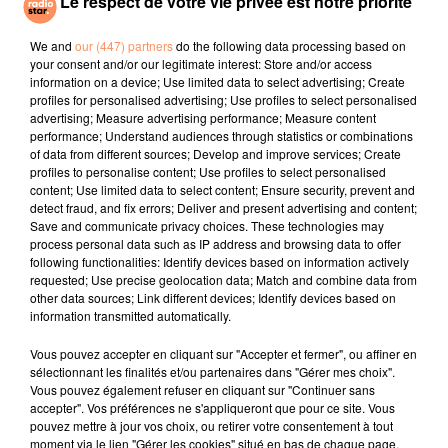
Le respect de votre vie privée est notre priorité
TEMPER CITY
ORIA
MILKY, DAVID GUETTA
Self Aware
Soirée Mondaine
Just The Way You
(remix)
Are
We and
our (447) partners
do the following data processing based on
your consent and/or our legitimate interest: Store and/or access
information on a device; Use limited data to select advertising; Create
l'horoscope
profiles for personalised advertising; Use profiles to select personalised
advertising; Measure advertising performance; Measure content
performance; Understand audiences through statistics or combinations
of data from different sources; Develop and improve services; Create
profiles to personalise content; Use profiles to select personalised
content; Use limited data to select content; Ensure security, prevent and
detect fraud, and fix errors; Deliver and present advertising and content;
Save and communicate privacy choices. These technologies may
process personal data such as IP address and browsing data to offer
following functionalities: Identify devices based on information actively
requested; Use precise geolocation data; Match and combine data from
other data sources; Link different devices; Identify devices based on
Bélier
Taureau
Gémeaux
information transmitted automatically.
Vous pouvez accepter en cliquant sur "Accepter et fermer", ou affiner en
sélectionnant les finalités et/ou partenaires dans "Gérer mes choix".
Vous pouvez également refuser en cliquant sur "Continuer sans
accepter". Vos préférences ne s'appliqueront que pour ce site. Vous
pouvez mettre à jour vos choix, ou retirer votre consentement à tout
moment via le lien "Gérer les cookies" situé en bas de chaque page.