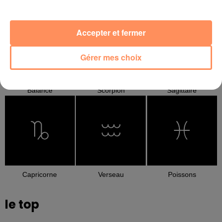
Cancer
Lion
Vierge
Accepter et fermer
Gérer mes choix
Balance
Scorpion
Sagittaire
Capricorne
Verseau
Poissons
le top