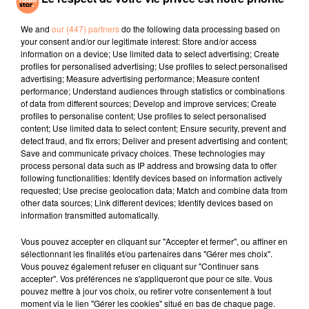
Hymn For The
Dans Ton Téléphone
Soirée Mondaine
Weekend
(remix)
We and
our (447) partners
do the following data processing based on
your consent and/or our legitimate interest: Store and/or access
information on a device; Use limited data to select advertising; Create
l'horoscope
profiles for personalised advertising; Use profiles to select personalised
advertising; Measure advertising performance; Measure content
performance; Understand audiences through statistics or combinations
of data from different sources; Develop and improve services; Create
profiles to personalise content; Use profiles to select personalised
content; Use limited data to select content; Ensure security, prevent and
detect fraud, and fix errors; Deliver and present advertising and content;
Save and communicate privacy choices. These technologies may
process personal data such as IP address and browsing data to offer
following functionalities: Identify devices based on information actively
requested; Use precise geolocation data; Match and combine data from
Bélier
Taureau
Gémeaux
other data sources; Link different devices; Identify devices based on
information transmitted automatically.
Vous pouvez accepter en cliquant sur "Accepter et fermer", ou affiner en
sélectionnant les finalités et/ou partenaires dans "Gérer mes choix".
Vous pouvez également refuser en cliquant sur "Continuer sans
accepter". Vos préférences ne s'appliqueront que pour ce site. Vous
pouvez mettre à jour vos choix, ou retirer votre consentement à tout
moment via le lien "Gérer les cookies" situé en bas de chaque page.