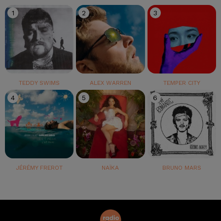
1
2
3
TEDDY SWIMS
ALEX WARREN
TEMPER CITY
4
5
6
JÉRÉMY FREROT
NAÏKA
BRUNO MARS