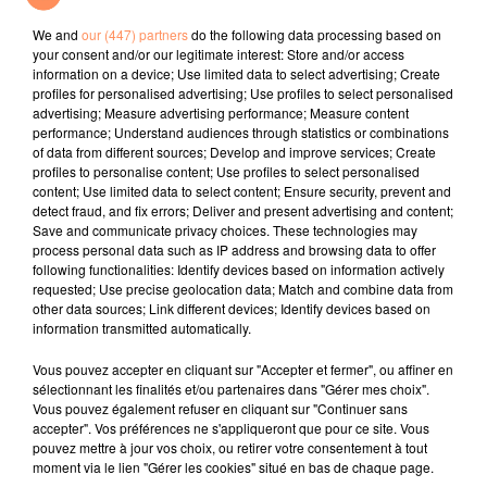
Gone Gone Gone
We and
our (447) partners
do the following data processing based on
your consent and/or our legitimate interest: Store and/or access
l'horoscope
information on a device; Use limited data to select advertising; Create
profiles for personalised advertising; Use profiles to select personalised
advertising; Measure advertising performance; Measure content
performance; Understand audiences through statistics or combinations
of data from different sources; Develop and improve services; Create
profiles to personalise content; Use profiles to select personalised
content; Use limited data to select content; Ensure security, prevent and
detect fraud, and fix errors; Deliver and present advertising and content;
Save and communicate privacy choices. These technologies may
process personal data such as IP address and browsing data to offer
following functionalities: Identify devices based on information actively
requested; Use precise geolocation data; Match and combine data from
Bélier
Taureau
Gémeaux
other data sources; Link different devices; Identify devices based on
information transmitted automatically.
Vous pouvez accepter en cliquant sur "Accepter et fermer", ou affiner en
sélectionnant les finalités et/ou partenaires dans "Gérer mes choix".
Vous pouvez également refuser en cliquant sur "Continuer sans
accepter". Vos préférences ne s'appliqueront que pour ce site. Vous
pouvez mettre à jour vos choix, ou retirer votre consentement à tout
moment via le lien "Gérer les cookies" situé en bas de chaque page.
Cancer
Lion
Vierge