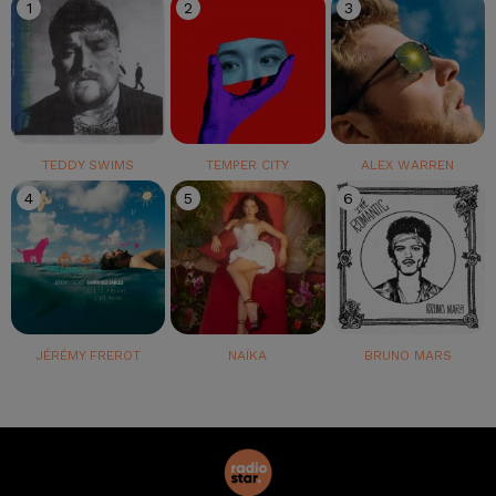
1
2
3
TEDDY SWIMS
TEMPER CITY
ALEX WARREN
4
5
6
JÉRÉMY FREROT
NAÏKA
BRUNO MARS