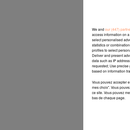
We and
our (447) partn
access information on a 
select personalised ad
statistics or combinatio
profiles to select person
Deliver and present adv
data such as IP address 
requested; Use precise g
based on information tra
Vous pouvez accepter en 
mes choix". Vous pouvez
ce site. Vous pouvez met
bas de chaque page.