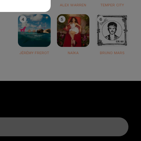
TEDDY SWIMS
ALEX WARREN
TEMPER CITY
4
5
6
JÉRÉMY FREROT
NAÏKA
BRUNO MARS