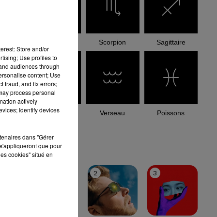
Balance
Scorpion
Sagittaire
erest: Store and/or
tising; Use profiles to
tand audiences through
personalise content; Use
 fraud, and fix errors;
 may process personal
mation actively
vices; Identify devices
Capricorne
Verseau
Poissons
rtenaires dans "Gérer
le top
s'appliqueront que pour
les cookies" situé en
1
2
3