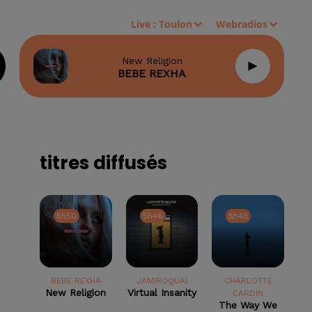
Live :
Toulon
Webradios
New Religion
BEBE REXHA
titres diffusés
5h50
5h50
5h46
5h46
5h43
5h43
BEBE REXHA
JAMIROQUAI
CHARLOTTE
New Religion
Virtual Insanity
CARDIN
The Way We