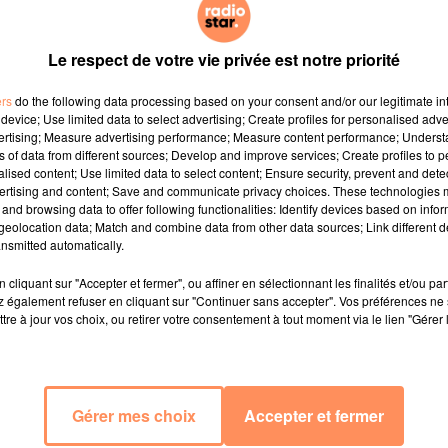
Le respect de votre vie privée est notre priorité
ers
do the following data processing based on your consent and/or our legitimate int
device; Use limited data to select advertising; Create profiles for personalised adver
vertising; Measure advertising performance; Measure content performance; Unders
ns of data from different sources; Develop and improve services; Create profiles to 
alised content; Use limited data to select content; Ensure security, prevent and detect
ertising and content; Save and communicate privacy choices. These technologies
and browsing data to offer following functionalities: Identify devices based on infor
eolocation data; Match and combine data from other data sources; Link different de
nsmitted automatically.
cliquant sur "Accepter et fermer", ou affiner en sélectionnant les finalités et/ou pa
 également refuser en cliquant sur "Continuer sans accepter". Vos préférences ne 
tre à jour vos choix, ou retirer votre consentement à tout moment via le lien "Gérer 
Gérer mes choix
Accepter et fermer