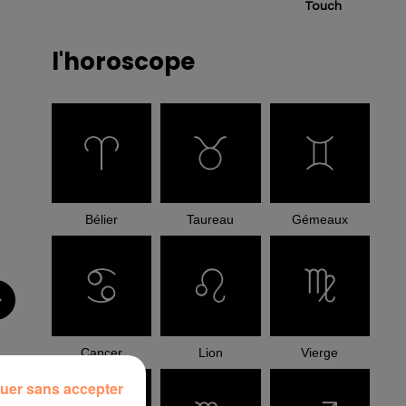
Touch
l'horoscope
Bélier
Taureau
Gémeaux
Cancer
Lion
Vierge
uer sans accepter