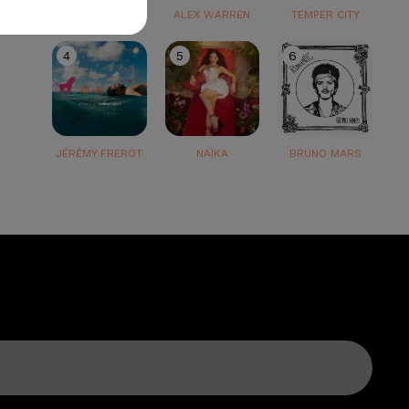
TEDDY SWIMS
ALEX WARREN
TEMPER CITY
4
5
6
JÉRÉMY FREROT
NAÏKA
BRUNO MARS