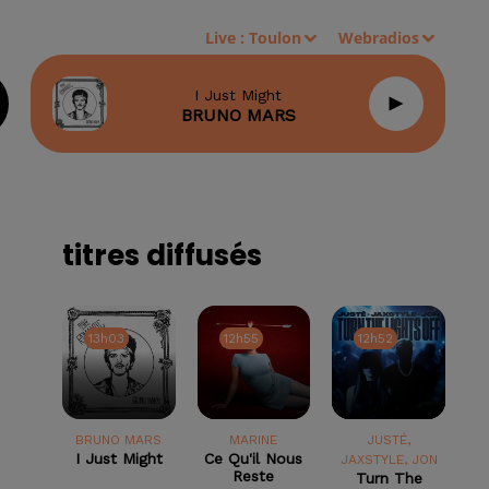
Live :
Toulon
Webradios
I Just Might
BRUNO MARS
titres diffusés
13h03
13h03
12h55
12h55
12h52
12h52
BRUNO MARS
MARINE
JUSTÉ,
I Just Might
Ce Qu'il Nous
JAXSTYLE, JON
Reste
Turn The