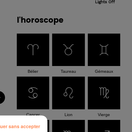
Lights Off
l'horoscope
Bélier
Taureau
Gémeaux
Cancer
Lion
Vierge
uer sans accepter