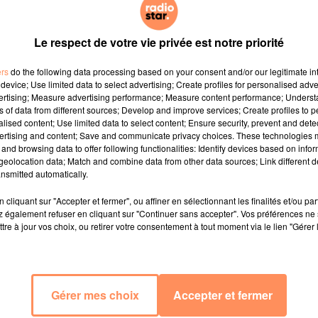
Le respect de votre vie privée est notre priorité
ers
do the following data processing based on your consent and/or our legitimate int
device; Use limited data to select advertising; Create profiles for personalised adver
vertising; Measure advertising performance; Measure content performance; Unders
ns of data from different sources; Develop and improve services; Create profiles to 
alised content; Use limited data to select content; Ensure security, prevent and detect
ertising and content; Save and communicate privacy choices. These technologies
and browsing data to offer following functionalities: Identify devices based on infor
eolocation data; Match and combine data from other data sources; Link different de
nsmitted automatically.
cliquant sur "Accepter et fermer", ou affiner en sélectionnant les finalités et/ou pa
 également refuser en cliquant sur "Continuer sans accepter". Vos préférences ne 
tre à jour vos choix, ou retirer votre consentement à tout moment via le lien "Gérer 
Gérer mes choix
Accepter et fermer