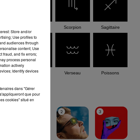
Balance
Scorpion
Sagittaire
erest: Store and/or
tising; Use profiles to
tand audiences through
personalise content; Use
 fraud, and fix errors;
 may process personal
mation actively
vices; Identify devices
Capricorne
Verseau
Poissons
rtenaires dans "Gérer
le top
s'appliqueront que pour
les cookies" situé en
1
2
3