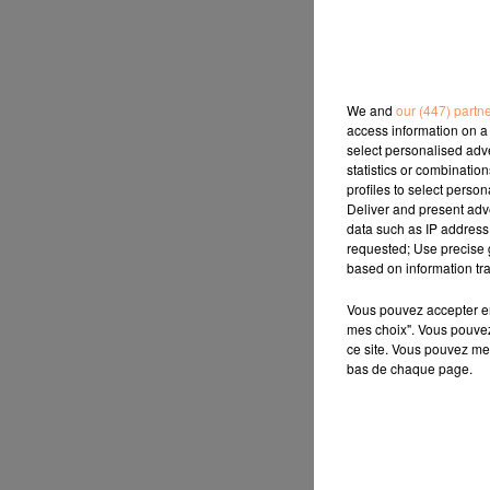
We and
our (447) partn
access information on a 
select personalised ad
statistics or combinatio
profiles to select person
Deliver and present adv
data such as IP address 
requested; Use precise g
based on information tra
Vous pouvez accepter en 
mes choix". Vous pouvez
ce site. Vous pouvez met
bas de chaque page.