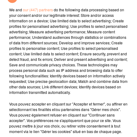
Sur Radio Star
We and
our (447) partners
do the following data processing based on
your consent and/or our legitimate interest: Store and/or access
l'horoscope
information on a device; Use limited data to select advertising; Create
profiles for personalised advertising; Use profiles to select personalised
advertising; Measure advertising performance; Measure content
performance; Understand audiences through statistics or combinations
of data from different sources; Develop and improve services; Create
profiles to personalise content; Use profiles to select personalised
content; Use limited data to select content; Ensure security, prevent and
detect fraud, and fix errors; Deliver and present advertising and content;
Save and communicate privacy choices. These technologies may
process personal data such as IP address and browsing data to offer
following functionalities: Identify devices based on information actively
requested; Use precise geolocation data; Match and combine data from
Bélier
Taureau
Gémeaux
other data sources; Link different devices; Identify devices based on
information transmitted automatically.
Vous pouvez accepter en cliquant sur "Accepter et fermer", ou affiner en
sélectionnant les finalités et/ou partenaires dans "Gérer mes choix".
Vous pouvez également refuser en cliquant sur "Continuer sans
accepter". Vos préférences ne s'appliqueront que pour ce site. Vous
pouvez mettre à jour vos choix, ou retirer votre consentement à tout
moment via le lien "Gérer les cookies" situé en bas de chaque page.
Cancer
Lion
Vierge