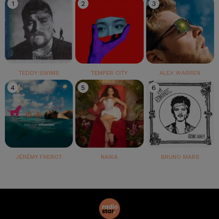
1
2
3
TEDDY SWIMS
TEMPER CITY
ALEX WARREN
4
5
6
JÉRÉMY FREROT
NAÏKA
BRUNO MARS