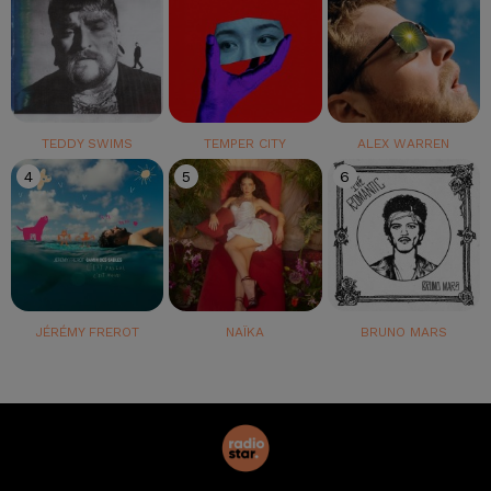
TEDDY SWIMS
TEMPER CITY
ALEX WARREN
4
5
6
JÉRÉMY FREROT
NAÏKA
BRUNO MARS