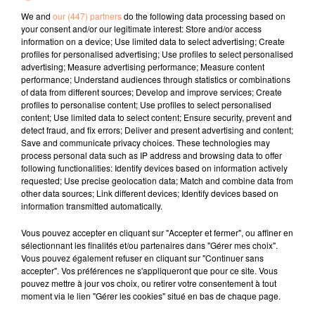
We and
our (447) partners
do the following data processing based on
your consent and/or our legitimate interest: Store and/or access
l'horoscope
information on a device; Use limited data to select advertising; Create
profiles for personalised advertising; Use profiles to select personalised
advertising; Measure advertising performance; Measure content
performance; Understand audiences through statistics or combinations
of data from different sources; Develop and improve services; Create
profiles to personalise content; Use profiles to select personalised
content; Use limited data to select content; Ensure security, prevent and
detect fraud, and fix errors; Deliver and present advertising and content;
Save and communicate privacy choices. These technologies may
process personal data such as IP address and browsing data to offer
following functionalities: Identify devices based on information actively
Bélier
Taureau
Gémeaux
requested; Use precise geolocation data; Match and combine data from
other data sources; Link different devices; Identify devices based on
information transmitted automatically.
Vous pouvez accepter en cliquant sur "Accepter et fermer", ou affiner en
sélectionnant les finalités et/ou partenaires dans "Gérer mes choix".
Vous pouvez également refuser en cliquant sur "Continuer sans
accepter". Vos préférences ne s'appliqueront que pour ce site. Vous
pouvez mettre à jour vos choix, ou retirer votre consentement à tout
moment via le lien "Gérer les cookies" situé en bas de chaque page.
Cancer
Lion
Vierge