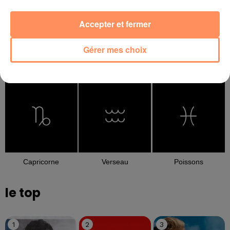
Accepter et fermer
Gérer mes choix
Balance
Scorpion
Sagittaire
Capricorne
Verseau
Poissons
le top
1
2
3