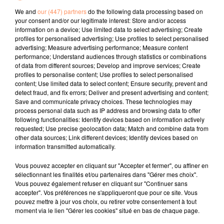
We and
our (447) partners
do the following data processing based on
your consent and/or our legitimate interest: Store and/or access
l'horoscope
information on a device; Use limited data to select advertising; Create
profiles for personalised advertising; Use profiles to select personalised
advertising; Measure advertising performance; Measure content
performance; Understand audiences through statistics or combinations
of data from different sources; Develop and improve services; Create
profiles to personalise content; Use profiles to select personalised
content; Use limited data to select content; Ensure security, prevent and
detect fraud, and fix errors; Deliver and present advertising and content;
Save and communicate privacy choices. These technologies may
process personal data such as IP address and browsing data to offer
following functionalities: Identify devices based on information actively
Bélier
Taureau
Gémeaux
requested; Use precise geolocation data; Match and combine data from
other data sources; Link different devices; Identify devices based on
information transmitted automatically.
Vous pouvez accepter en cliquant sur "Accepter et fermer", ou affiner en
sélectionnant les finalités et/ou partenaires dans "Gérer mes choix".
Vous pouvez également refuser en cliquant sur "Continuer sans
accepter". Vos préférences ne s'appliqueront que pour ce site. Vous
pouvez mettre à jour vos choix, ou retirer votre consentement à tout
moment via le lien "Gérer les cookies" situé en bas de chaque page.
Cancer
Lion
Vierge