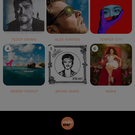
TEDDY SWIMS
ALEX WARREN
TEMPER CITY
4
5
6
JÉRÉMY FREROT
BRUNO MARS
NAÏKA