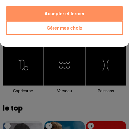
Accepter et fermer
Gérer mes choix
Balance
Scorpion
Sagittaire
Capricorne
Verseau
Poissons
le top
1
2
3