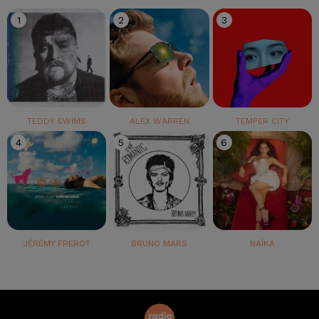
1
2
3
TEDDY SWIMS
ALEX WARREN
TEMPER CITY
4
5
6
JÉRÉMY FREROT
BRUNO MARS
NAÏKA