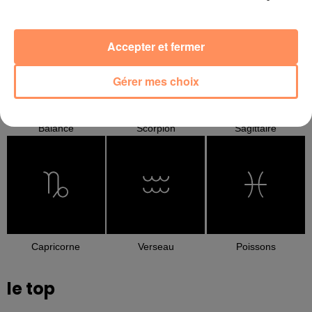
Cancer
Lion
Vierge
Accepter et fermer
Gérer mes choix
Balance
Scorpion
Sagittaire
Capricorne
Verseau
Poissons
le top