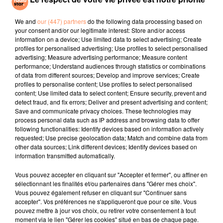
What You Want
Dai Dai
GIRL
Missing
We and
our (447) partners
do the following data processing based on
your consent and/or our legitimate interest: Store and/or access
information on a device; Use limited data to select advertising; Create
l'horoscope
profiles for personalised advertising; Use profiles to select personalised
advertising; Measure advertising performance; Measure content
performance; Understand audiences through statistics or combinations
of data from different sources; Develop and improve services; Create
profiles to personalise content; Use profiles to select personalised
content; Use limited data to select content; Ensure security, prevent and
detect fraud, and fix errors; Deliver and present advertising and content;
Save and communicate privacy choices. These technologies may
process personal data such as IP address and browsing data to offer
following functionalities: Identify devices based on information actively
requested; Use precise geolocation data; Match and combine data from
Bélier
Taureau
Gémeaux
other data sources; Link different devices; Identify devices based on
information transmitted automatically.
Vous pouvez accepter en cliquant sur "Accepter et fermer", ou affiner en
sélectionnant les finalités et/ou partenaires dans "Gérer mes choix".
Vous pouvez également refuser en cliquant sur "Continuer sans
accepter". Vos préférences ne s'appliqueront que pour ce site. Vous
pouvez mettre à jour vos choix, ou retirer votre consentement à tout
moment via le lien "Gérer les cookies" situé en bas de chaque page.