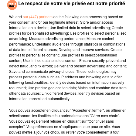
Le respect de votre vie privée est notre priorité
AMBRE
EVERYTHING BUT THE
ANGELE, JUSTICE
Je Me Demande
What You Want
GIRL
Missing
We and
our (447) partners
do the following data processing based on
your consent and/or our legitimate interest: Store and/or access
information on a device; Use limited data to select advertising; Create
l'horoscope
profiles for personalised advertising; Use profiles to select personalised
advertising; Measure advertising performance; Measure content
performance; Understand audiences through statistics or combinations
of data from different sources; Develop and improve services; Create
profiles to personalise content; Use profiles to select personalised
content; Use limited data to select content; Ensure security, prevent and
detect fraud, and fix errors; Deliver and present advertising and content;
Save and communicate privacy choices. These technologies may
process personal data such as IP address and browsing data to offer
following functionalities: Identify devices based on information actively
requested; Use precise geolocation data; Match and combine data from
other data sources; Link different devices; Identify devices based on
Bélier
Taureau
Gémeaux
information transmitted automatically.
Vous pouvez accepter en cliquant sur "Accepter et fermer", ou affiner en
sélectionnant les finalités et/ou partenaires dans "Gérer mes choix".
Vous pouvez également refuser en cliquant sur "Continuer sans
accepter". Vos préférences ne s'appliqueront que pour ce site. Vous
pouvez mettre à jour vos choix, ou retirer votre consentement à tout