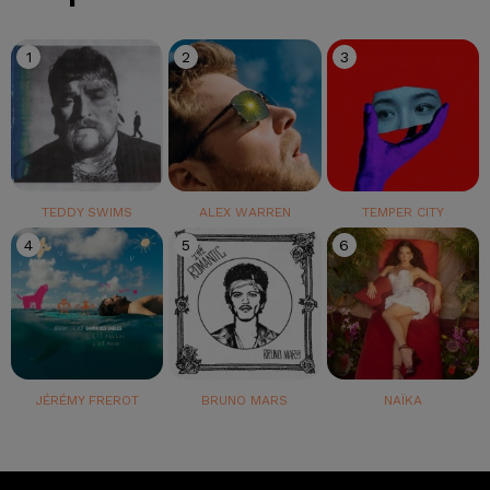
1
2
3
TEDDY SWIMS
ALEX WARREN
TEMPER CITY
4
5
6
JÉRÉMY FREROT
BRUNO MARS
NAÏKA