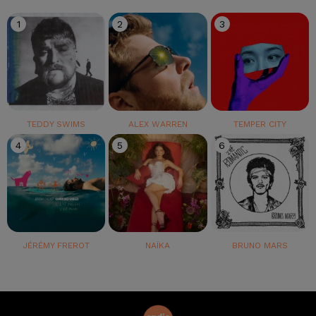
1
2
3
TEDDY SWIMS
ALEX WARREN
TEMPER CITY
4
5
6
JÉRÉMY FREROT
NAÏKA
BRUNO MARS