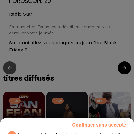
HOROSCOPE 2911
Radio Star
Emmanuel et Fanny vous dévoilent comment va se
dérouler votre journée
Sur quoi allez-vous craquer aujourd'hui Black
Friday ?
titres diffusés
11h09
11h09
11h06
11h06
11h04
11h04
Continuer sans accepter