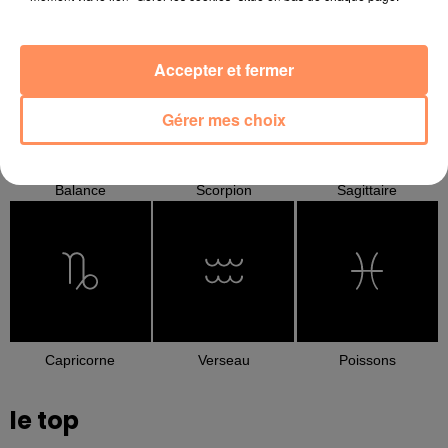
Cancer
Lion
Vierge
Accepter et fermer
Gérer mes choix
Balance
Scorpion
Sagittaire
Capricorne
Verseau
Poissons
le top