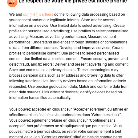
Le respect de votre vie privée est notre priorité
SOUND OF LEGEND
LIZZO
PIERRE DE MAERE
San Francisco
Juice
Je Pense A Vous
We and
our (447) partners
do the following data processing based on
your consent and/or our legitimate interest: Store and/or access
information on a device; Use limited data to select advertising; Create
l'horoscope
profiles for personalised advertising; Use profiles to select personalised
advertising; Measure advertising performance; Measure content
performance; Understand audiences through statistics or combinations
of data from different sources; Develop and improve services; Create
profiles to personalise content; Use profiles to select personalised
content; Use limited data to select content; Ensure security, prevent and
detect fraud, and fix errors; Deliver and present advertising and content;
Save and communicate privacy choices. These technologies may
process personal data such as IP address and browsing data to offer
following functionalities: Identify devices based on information actively
requested; Use precise geolocation data; Match and combine data from
other data sources; Link different devices; Identify devices based on
Bélier
Taureau
Gémeaux
information transmitted automatically.
Vous pouvez accepter en cliquant sur "Accepter et fermer", ou affiner en
sélectionnant les finalités et/ou partenaires dans "Gérer mes choix".
Vous pouvez également refuser en cliquant sur "Continuer sans
accepter". Vos préférences ne s'appliqueront que pour ce site. Vous
pouvez mettre à jour vos choix, ou retirer votre consentement à tout
moment via le lien "Gérer les cookies" situé en bas de chaque page.