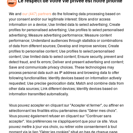
Le respect de votre vie privée est notre priorité
PUSSYCAT DOLLS
AMIR
TEMPER CITY
Don´t Cha
A L'imparfaite
Self Aware
We and
our (447) partners
do the following data processing based on
your consent and/or our legitimate interest: Store and/or access
information on a device; Use limited data to select advertising; Create
l'horoscope
profiles for personalised advertising; Use profiles to select personalised
advertising; Measure advertising performance; Measure content
performance; Understand audiences through statistics or combinations
of data from different sources; Develop and improve services; Create
profiles to personalise content; Use profiles to select personalised
content; Use limited data to select content; Ensure security, prevent and
detect fraud, and fix errors; Deliver and present advertising and content;
Save and communicate privacy choices. These technologies may
process personal data such as IP address and browsing data to offer
following functionalities: Identify devices based on information actively
requested; Use precise geolocation data; Match and combine data from
other data sources; Link different devices; Identify devices based on
Bélier
Taureau
Gémeaux
information transmitted automatically.
Vous pouvez accepter en cliquant sur "Accepter et fermer", ou affiner en
sélectionnant les finalités et/ou partenaires dans "Gérer mes choix".
Vous pouvez également refuser en cliquant sur "Continuer sans
accepter". Vos préférences ne s'appliqueront que pour ce site. Vous
pouvez mettre à jour vos choix, ou retirer votre consentement à tout
moment via le lien "Gérer les cookies" situé en bas de chaque page.