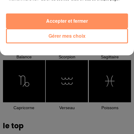
Cancer
Lion
Vierge
Accepter et fermer
Gérer mes choix
Balance
Scorpion
Sagittaire
Capricorne
Verseau
Poissons
le top