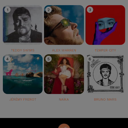
1
2
3
TEDDY SWIMS
ALEX WARREN
TEMPER CITY
4
5
6
JÉRÉMY FREROT
NAÏKA
BRUNO MARS