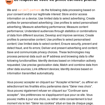
Despecha
Dis-Moi Où
Groovjet (if This
Ain't Love)
We and
our (447) partners
do the following data processing based on
your consent and/or our legitimate interest: Store and/or access
information on a device; Use limited data to select advertising; Create
l'horoscope
profiles for personalised advertising; Use profiles to select personalised
advertising; Measure advertising performance; Measure content
performance; Understand audiences through statistics or combinations
of data from different sources; Develop and improve services; Create
profiles to personalise content; Use profiles to select personalised
content; Use limited data to select content; Ensure security, prevent and
detect fraud, and fix errors; Deliver and present advertising and content;
Save and communicate privacy choices. These technologies may
process personal data such as IP address and browsing data to offer
following functionalities: Identify devices based on information actively
requested; Use precise geolocation data; Match and combine data from
Bélier
Taureau
Gémeaux
other data sources; Link different devices; Identify devices based on
information transmitted automatically.
Vous pouvez accepter en cliquant sur "Accepter et fermer", ou affiner en
sélectionnant les finalités et/ou partenaires dans "Gérer mes choix".
Vous pouvez également refuser en cliquant sur "Continuer sans
accepter". Vos préférences ne s'appliqueront que pour ce site. Vous
pouvez mettre à jour vos choix, ou retirer votre consentement à tout
moment via le lien "Gérer les cookies" situé en bas de chaque page.