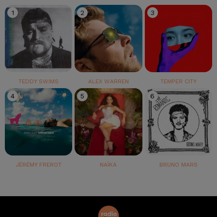
1
2
3
TEDDY SWIMS
ALEX WARREN
TEMPER CITY
4
5
6
JÉRÉMY FREROT
NAÏKA
BRUNO MARS