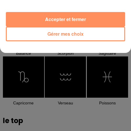
Cancer
Lion
Vierge
Accepter et fermer
Gérer mes choix
Balance
Scorpion
Sagittaire
Capricorne
Verseau
Poissons
le top