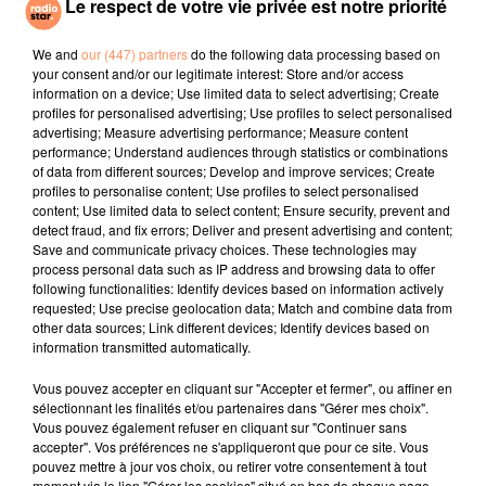
Le respect de votre vie privée est notre priorité
A L'imparfaite
Fever Dream
You're The First,
The Last, My
Everything
We and
our (447) partners
do the following data processing based on
your consent and/or our legitimate interest: Store and/or access
information on a device; Use limited data to select advertising; Create
l'horoscope
profiles for personalised advertising; Use profiles to select personalised
advertising; Measure advertising performance; Measure content
performance; Understand audiences through statistics or combinations
of data from different sources; Develop and improve services; Create
profiles to personalise content; Use profiles to select personalised
content; Use limited data to select content; Ensure security, prevent and
detect fraud, and fix errors; Deliver and present advertising and content;
Save and communicate privacy choices. These technologies may
process personal data such as IP address and browsing data to offer
following functionalities: Identify devices based on information actively
requested; Use precise geolocation data; Match and combine data from
other data sources; Link different devices; Identify devices based on
Bélier
Taureau
Gémeaux
information transmitted automatically.
Vous pouvez accepter en cliquant sur "Accepter et fermer", ou affiner en
sélectionnant les finalités et/ou partenaires dans "Gérer mes choix".
Vous pouvez également refuser en cliquant sur "Continuer sans
accepter". Vos préférences ne s'appliqueront que pour ce site. Vous
pouvez mettre à jour vos choix, ou retirer votre consentement à tout
moment via le lien "Gérer les cookies" situé en bas de chaque page.