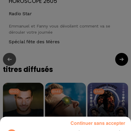
HOROSCOPE 2605
Radio Star
Emmanuel et Fanny vous dévoilent comment va se
dérouler votre journée
Spécial fête des Mères
titres diffusés
8h50
8h50
8h48
8h48
8h40
8h40
Continuer sans accepter
AMIR
ALEX WARREN
BARRY WHITE