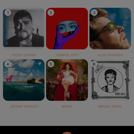
1
2
3
TEDDY SWIMS
TEMPER CITY
ALEX WARREN
4
5
6
JÉRÉMY FREROT
NAÏKA
BRUNO MARS