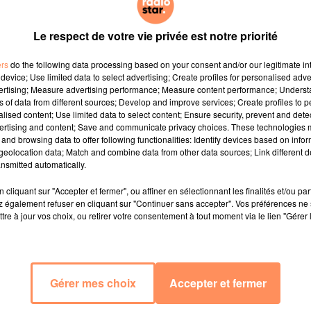
Le respect de votre vie privée est notre priorité
ers
do the following data processing based on your consent and/or our legitimate int
device; Use limited data to select advertising; Create profiles for personalised adver
vertising; Measure advertising performance; Measure content performance; Unders
ns of data from different sources; Develop and improve services; Create profiles to 
alised content; Use limited data to select content; Ensure security, prevent and detect
ertising and content; Save and communicate privacy choices. These technologies
and browsing data to offer following functionalities: Identify devices based on infor
eolocation data; Match and combine data from other data sources; Link different de
nsmitted automatically.
cliquant sur "Accepter et fermer", ou affiner en sélectionnant les finalités et/ou pa
 également refuser en cliquant sur "Continuer sans accepter". Vos préférences ne 
tre à jour vos choix, ou retirer votre consentement à tout moment via le lien "Gérer 
Gérer mes choix
Accepter et fermer