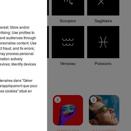
Balance
Scorpion
Sagittaire
erest: Store and/or
tising; Use profiles to
tand audiences through
personalise content; Use
 fraud, and fix errors;
 may process personal
mation actively
Capricorne
Verseau
Poissons
vices; Identify devices
le top
rtenaires dans "Gérer
s'appliqueront que pour
les cookies" situé en
1
2
3