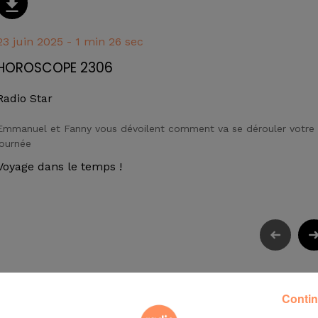
23 juin 2025 - 1 min 26 sec
HOROSCOPE 2306
Radio Star
Emmanuel et Fanny vous dévoilent comment va se dérouler votre
journée
Voyage dans le temps !
Contin