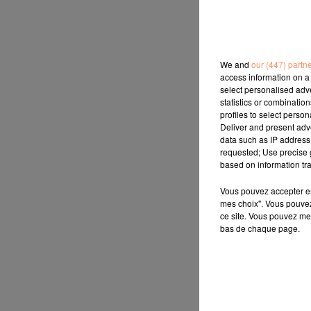
We and
our (447) partn
access information on a 
select personalised ad
statistics or combinatio
profiles to select person
Deliver and present adv
data such as IP address 
requested; Use precise g
based on information tra
Vous pouvez accepter en 
mes choix". Vous pouvez
ce site. Vous pouvez met
bas de chaque page.