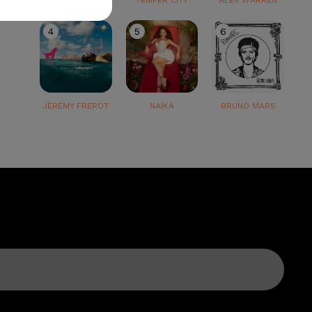
TEDDY SWIMS
TEMPER CITY
ALEX WARREN
4
5
6
JÉRÉMY FREROT
NAÏKA
BRUNO MARS