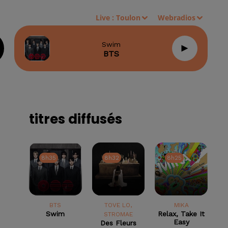
Live :
Toulon
Webradios
Swim
BTS
titres diffusés
8h35
8h35
8h32
8h32
8h25
8h25
BTS
TOVE LO,
MIKA
Swim
Relax, Take It
STROMAE
Easy
Des Fleurs