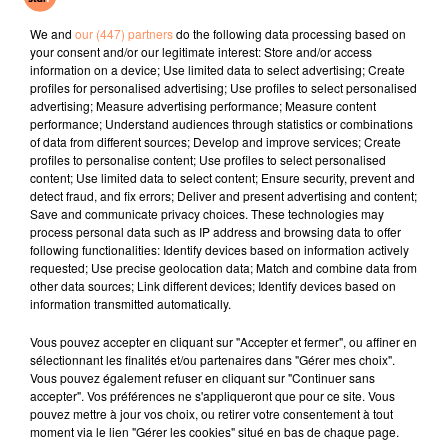
I Just Might
Pure Shores
San Francisco
We and
our (447) partners
do the following data processing based on
your consent and/or our legitimate interest: Store and/or access
l'horoscope
information on a device; Use limited data to select advertising; Create
profiles for personalised advertising; Use profiles to select personalised
advertising; Measure advertising performance; Measure content
performance; Understand audiences through statistics or combinations
of data from different sources; Develop and improve services; Create
profiles to personalise content; Use profiles to select personalised
content; Use limited data to select content; Ensure security, prevent and
detect fraud, and fix errors; Deliver and present advertising and content;
Save and communicate privacy choices. These technologies may
process personal data such as IP address and browsing data to offer
following functionalities: Identify devices based on information actively
requested; Use precise geolocation data; Match and combine data from
Bélier
Taureau
Gémeaux
other data sources; Link different devices; Identify devices based on
information transmitted automatically.
Vous pouvez accepter en cliquant sur "Accepter et fermer", ou affiner en
sélectionnant les finalités et/ou partenaires dans "Gérer mes choix".
Vous pouvez également refuser en cliquant sur "Continuer sans
accepter". Vos préférences ne s'appliqueront que pour ce site. Vous
pouvez mettre à jour vos choix, ou retirer votre consentement à tout
moment via le lien "Gérer les cookies" situé en bas de chaque page.
Cancer
Lion
Vierge