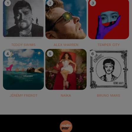
1
2
3
TEDDY SWIMS
ALEX WARREN
TEMPER CITY
4
5
6
JÉRÉMY FREROT
NAÏKA
BRUNO MARS