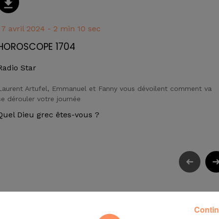
17 avril 2024 - 2 min 10 sec
HOROSCOPE 1704
Radio Star
Laurent Artufel, Emmanuel et Fanny vous dévoilent comment va
se dérouler votre journée
Quel Dieu grec êtes-vous ?
Contin