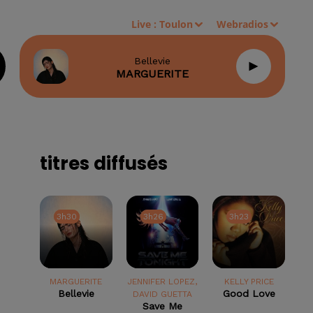
Live :
Toulon
Webradios
Bellevie
MARGUERITE
titres diffusés
3h30
3h30
3h26
3h26
3h23
3h23
MARGUERITE
JENNIFER LOPEZ,
KELLY PRICE
Bellevie
Good Love
DAVID GUETTA
Save Me