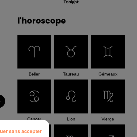
Tonight
l'horoscope
Bélier
Taureau
Gémeaux
Cancer
Lion
Vierge
uer sans accepter