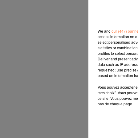
We and
our (447) partn
access information on a 
select personalised ad
statistics or combinatio
profiles to select person
Deliver and present adv
data such as IP address 
requested; Use precise g
based on information tra
Vous pouvez accepter en 
mes choix". Vous pouvez
ce site. Vous pouvez met
bas de chaque page.