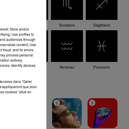
Balance
Scorpion
Sagittaire
erest: Store and/or
tising; Use profiles to
tand audiences through
personalise content; Use
 fraud, and fix errors;
 may process personal
mation actively
vices; Identify devices
Capricorne
Verseau
Poissons
rtenaires dans "Gérer
le top
s'appliqueront que pour
les cookies" situé en
1
2
3