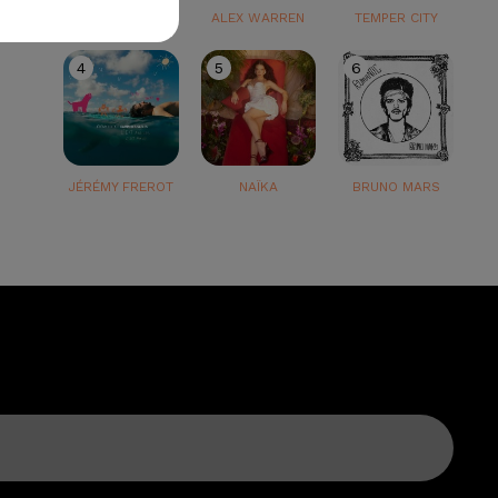
TEDDY SWIMS
ALEX WARREN
TEMPER CITY
4
5
6
JÉRÉMY FREROT
NAÏKA
BRUNO MARS