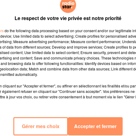
Le respect de votre vie privée est notre priorité
ers
do the following data processing based on your consent and/or our legitimate int
device; Use limited data to select advertising; Create profiles for personalised adver
vertising; Measure advertising performance; Measure content performance; Unders
ns of data from different sources; Develop and improve services; Create profiles to 
alised content; Use limited data to select content; Ensure security, prevent and detect
ertising and content; Save and communicate privacy choices. These technologies
and browsing data to offer following functionalities: Identify devices based on infor
eolocation data; Match and combine data from other data sources; Link different de
nsmitted automatically.
cliquant sur "Accepter et fermer", ou affiner en sélectionnant les finalités et/ou pa
 également refuser en cliquant sur "Continuer sans accepter". Vos préférences ne 
tre à jour vos choix, ou retirer votre consentement à tout moment via le lien "Gérer 
Gérer mes choix
Accepter et fermer