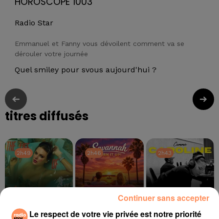
HOROSCOPE 1003
Radio Star
Emmanuel et Fanny vous dévoilent comment va se
dérouler votre journée
Quel smiley pour svous aujourd'hui ?
titres diffusés
2h49
2h49
2h46
2h46
2h43
2h43
Continuer sans accepter
Le respect de votre vie privée est notre priorité
TAYLOR SWIFT
PETER CINCOTTI
ZAHO, MC SOLAAR