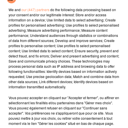
Opalite
Savannah Turn It Up
Comme Caroline
We and
our (447) partners
do the following data processing based on
your consent and/or our legitimate interest: Store and/or access
l'horoscope
information on a device; Use limited data to select advertising; Create
profiles for personalised advertising; Use profiles to select personalised
advertising; Measure advertising performance; Measure content
performance; Understand audiences through statistics or combinations
of data from different sources; Develop and improve services; Create
profiles to personalise content; Use profiles to select personalised
content; Use limited data to select content; Ensure security, prevent and
detect fraud, and fix errors; Deliver and present advertising and content;
Save and communicate privacy choices. These technologies may
process personal data such as IP address and browsing data to offer
following functionalities: Identify devices based on information actively
requested; Use precise geolocation data; Match and combine data from
Bélier
Taureau
Gémeaux
other data sources; Link different devices; Identify devices based on
information transmitted automatically.
Vous pouvez accepter en cliquant sur "Accepter et fermer", ou affiner en
sélectionnant les finalités et/ou partenaires dans "Gérer mes choix".
Vous pouvez également refuser en cliquant sur "Continuer sans
accepter". Vos préférences ne s'appliqueront que pour ce site. Vous
pouvez mettre à jour vos choix, ou retirer votre consentement à tout
moment via le lien "Gérer les cookies" situé en bas de chaque page.
Cancer
Lion
Vierge