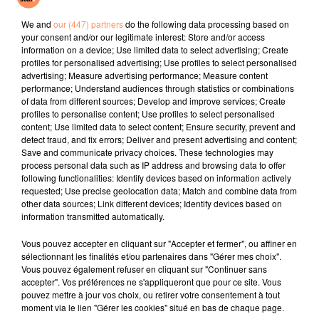
Dai Dai
Doo Doo Wap
Paradise
We and
our (447) partners
do the following data processing based on
your consent and/or our legitimate interest: Store and/or access
l'horoscope
information on a device; Use limited data to select advertising; Create
profiles for personalised advertising; Use profiles to select personalised
advertising; Measure advertising performance; Measure content
performance; Understand audiences through statistics or combinations
of data from different sources; Develop and improve services; Create
profiles to personalise content; Use profiles to select personalised
content; Use limited data to select content; Ensure security, prevent and
detect fraud, and fix errors; Deliver and present advertising and content;
Save and communicate privacy choices. These technologies may
process personal data such as IP address and browsing data to offer
following functionalities: Identify devices based on information actively
requested; Use precise geolocation data; Match and combine data from
Bélier
Taureau
Gémeaux
other data sources; Link different devices; Identify devices based on
information transmitted automatically.
Vous pouvez accepter en cliquant sur "Accepter et fermer", ou affiner en
sélectionnant les finalités et/ou partenaires dans "Gérer mes choix".
Vous pouvez également refuser en cliquant sur "Continuer sans
accepter". Vos préférences ne s'appliqueront que pour ce site. Vous
pouvez mettre à jour vos choix, ou retirer votre consentement à tout
moment via le lien "Gérer les cookies" situé en bas de chaque page.
Cancer
Lion
Vierge