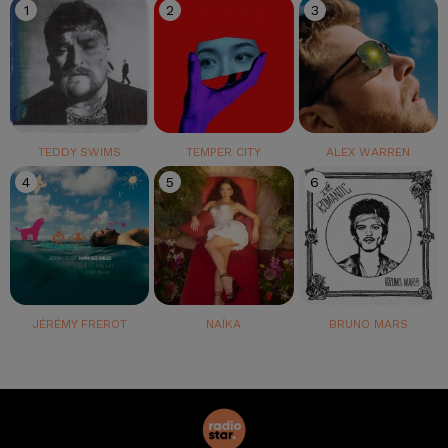
1
2
3
TEDDY SWIMS
TEMPER CITY
ALEX WARREN
4
5
6
JÉRÉMY FREROT
NAÏKA
BRUNO MARS