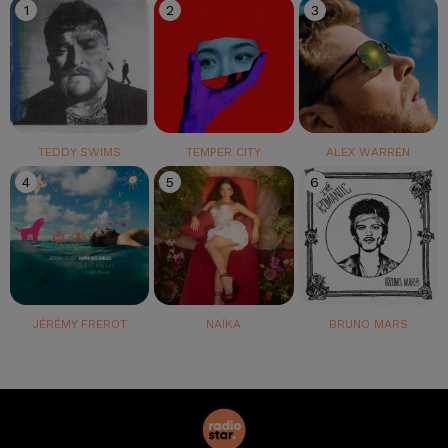
1
2
3
TEDDY SWIMS
TEMPER CITY
ALEX WARREN
4
5
6
JÉRÉMY FREROT
NAÏKA
BRUNO MARS