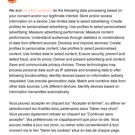
Don´t Cha
I Just Might
One Track Mind
We and
our (447) partners
do the following data processing based on
your consent and/or our legitimate interest: Store and/or access
l'horoscope
information on a device; Use limited data to select advertising; Create
profiles for personalised advertising; Use profiles to select personalised
advertising; Measure advertising performance; Measure content
performance; Understand audiences through statistics or combinations
of data from different sources; Develop and improve services; Create
profiles to personalise content; Use profiles to select personalised
content; Use limited data to select content; Ensure security, prevent and
detect fraud, and fix errors; Deliver and present advertising and content;
Save and communicate privacy choices. These technologies may
process personal data such as IP address and browsing data to offer
following functionalities: Identify devices based on information actively
requested; Use precise geolocation data; Match and combine data from
Bélier
Taureau
Gémeaux
other data sources; Link different devices; Identify devices based on
information transmitted automatically.
Vous pouvez accepter en cliquant sur "Accepter et fermer", ou affiner en
sélectionnant les finalités et/ou partenaires dans "Gérer mes choix".
Vous pouvez également refuser en cliquant sur "Continuer sans
accepter". Vos préférences ne s'appliqueront que pour ce site. Vous
pouvez mettre à jour vos choix, ou retirer votre consentement à tout
moment via le lien "Gérer les cookies" situé en bas de chaque page.
Cancer
Lion
Vierge