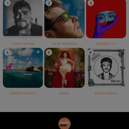
1
2
3
TEDDY SWIMS
ALEX WARREN
TEMPER CITY
4
5
6
JÉRÉMY FREROT
NAÏKA
BRUNO MARS