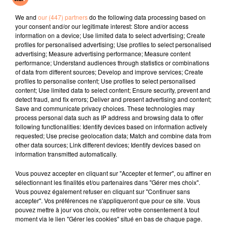
Je Pense A Vous
Juste Un Peu
Drop Dead
We and
our (447) partners
do the following data processing based on
your consent and/or our legitimate interest: Store and/or access
l'horoscope
information on a device; Use limited data to select advertising; Create
profiles for personalised advertising; Use profiles to select personalised
advertising; Measure advertising performance; Measure content
performance; Understand audiences through statistics or combinations
of data from different sources; Develop and improve services; Create
profiles to personalise content; Use profiles to select personalised
content; Use limited data to select content; Ensure security, prevent and
detect fraud, and fix errors; Deliver and present advertising and content;
Save and communicate privacy choices. These technologies may
process personal data such as IP address and browsing data to offer
following functionalities: Identify devices based on information actively
requested; Use precise geolocation data; Match and combine data from
Bélier
Taureau
Gémeaux
other data sources; Link different devices; Identify devices based on
information transmitted automatically.
Vous pouvez accepter en cliquant sur "Accepter et fermer", ou affiner en
sélectionnant les finalités et/ou partenaires dans "Gérer mes choix".
Vous pouvez également refuser en cliquant sur "Continuer sans
accepter". Vos préférences ne s'appliqueront que pour ce site. Vous
pouvez mettre à jour vos choix, ou retirer votre consentement à tout
moment via le lien "Gérer les cookies" situé en bas de chaque page.
Cancer
Lion
Vierge