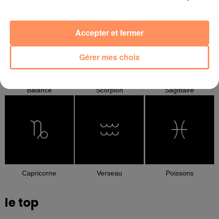
Cancer
Lion
Vierge
Accepter et fermer
Gérer mes choix
Balance
Scorpion
Sagittaire
Capricorne
Verseau
Poissons
le top