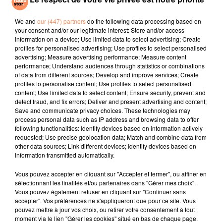
Mr Know It All
Cold Heart (pnau
JULIETTE ARMANET
Remix)
Attraction
We and
our (447) partners
do the following data processing based on
your consent and/or our legitimate interest: Store and/or access
information on a device; Use limited data to select advertising; Create
l'horoscope
profiles for personalised advertising; Use profiles to select personalised
advertising; Measure advertising performance; Measure content
performance; Understand audiences through statistics or combinations
of data from different sources; Develop and improve services; Create
profiles to personalise content; Use profiles to select personalised
content; Use limited data to select content; Ensure security, prevent and
detect fraud, and fix errors; Deliver and present advertising and content;
Save and communicate privacy choices. These technologies may
process personal data such as IP address and browsing data to offer
following functionalities: Identify devices based on information actively
requested; Use precise geolocation data; Match and combine data from
Bélier
Taureau
Gémeaux
other data sources; Link different devices; Identify devices based on
information transmitted automatically.
Vous pouvez accepter en cliquant sur "Accepter et fermer", ou affiner en
sélectionnant les finalités et/ou partenaires dans "Gérer mes choix".
Vous pouvez également refuser en cliquant sur "Continuer sans
accepter". Vos préférences ne s'appliqueront que pour ce site. Vous
pouvez mettre à jour vos choix, ou retirer votre consentement à tout
moment via le lien "Gérer les cookies" situé en bas de chaque page.