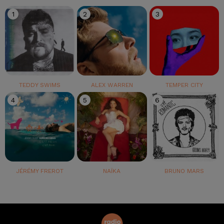
1
2
3
TEDDY SWIMS
ALEX WARREN
TEMPER CITY
4
5
6
JÉRÉMY FREROT
NAÏKA
BRUNO MARS