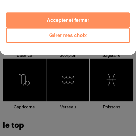
Cancer
Lion
Vierge
Accepter et fermer
Gérer mes choix
Balance
Scorpion
Sagittaire
Capricorne
Verseau
Poissons
le top