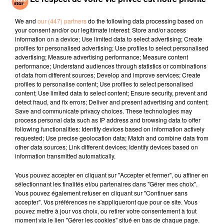
Soirée Mondaine
It Wasn't Me
Talk To You
(remix)
We and
our (447) partners
do the following data processing based on
your consent and/or our legitimate interest: Store and/or access
information on a device; Use limited data to select advertising; Create
l'horoscope
profiles for personalised advertising; Use profiles to select personalised
advertising; Measure advertising performance; Measure content
performance; Understand audiences through statistics or combinations
of data from different sources; Develop and improve services; Create
profiles to personalise content; Use profiles to select personalised
content; Use limited data to select content; Ensure security, prevent and
detect fraud, and fix errors; Deliver and present advertising and content;
Save and communicate privacy choices. These technologies may
process personal data such as IP address and browsing data to offer
following functionalities: Identify devices based on information actively
requested; Use precise geolocation data; Match and combine data from
Bélier
Taureau
Gémeaux
other data sources; Link different devices; Identify devices based on
information transmitted automatically.
Vous pouvez accepter en cliquant sur "Accepter et fermer", ou affiner en
sélectionnant les finalités et/ou partenaires dans "Gérer mes choix".
Vous pouvez également refuser en cliquant sur "Continuer sans
accepter". Vos préférences ne s'appliqueront que pour ce site. Vous
pouvez mettre à jour vos choix, ou retirer votre consentement à tout
moment via le lien "Gérer les cookies" situé en bas de chaque page.