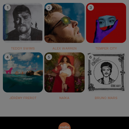
1
2
3
TEDDY SWIMS
ALEX WARREN
TEMPER CITY
4
5
6
JÉRÉMY FREROT
NAÏKA
BRUNO MARS