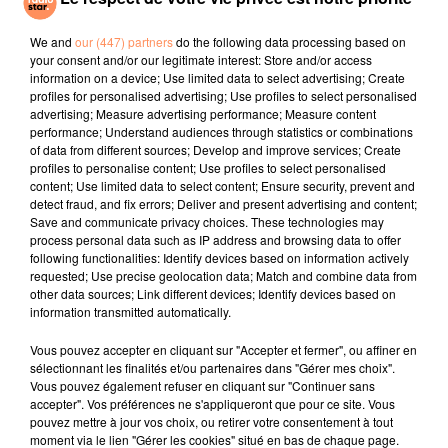
Despecha
Dis-Moi Où
Groovjet (if This
Ain't Love)
We and
our (447) partners
do the following data processing based on
your consent and/or our legitimate interest: Store and/or access
information on a device; Use limited data to select advertising; Create
l'horoscope
profiles for personalised advertising; Use profiles to select personalised
advertising; Measure advertising performance; Measure content
performance; Understand audiences through statistics or combinations
of data from different sources; Develop and improve services; Create
profiles to personalise content; Use profiles to select personalised
content; Use limited data to select content; Ensure security, prevent and
detect fraud, and fix errors; Deliver and present advertising and content;
Save and communicate privacy choices. These technologies may
process personal data such as IP address and browsing data to offer
following functionalities: Identify devices based on information actively
requested; Use precise geolocation data; Match and combine data from
Bélier
Taureau
Gémeaux
other data sources; Link different devices; Identify devices based on
information transmitted automatically.
Vous pouvez accepter en cliquant sur "Accepter et fermer", ou affiner en
sélectionnant les finalités et/ou partenaires dans "Gérer mes choix".
Vous pouvez également refuser en cliquant sur "Continuer sans
accepter". Vos préférences ne s'appliqueront que pour ce site. Vous
pouvez mettre à jour vos choix, ou retirer votre consentement à tout
moment via le lien "Gérer les cookies" situé en bas de chaque page.