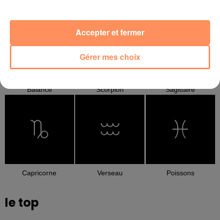
Cancer
Lion
Vierge
Accepter et fermer
Gérer mes choix
Balance
Scorpion
Sagittaire
Capricorne
Verseau
Poissons
le top