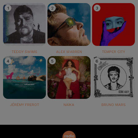
1
2
3
TEDDY SWIMS
ALEX WARREN
TEMPER CITY
4
5
6
JÉRÉMY FREROT
NAÏKA
BRUNO MARS