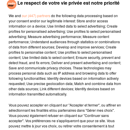
Le respect de votre vie privée est notre priorité
ORIA
SNOOP DOGG
BEBE REXHA
Soirée Mondaine
Signs
New Religion
(remix)
We and
our (447) partners
do the following data processing based on
your consent and/or our legitimate interest: Store and/or access
information on a device; Use limited data to select advertising; Create
l'horoscope
profiles for personalised advertising; Use profiles to select personalised
advertising; Measure advertising performance; Measure content
performance; Understand audiences through statistics or combinations
of data from different sources; Develop and improve services; Create
profiles to personalise content; Use profiles to select personalised
content; Use limited data to select content; Ensure security, prevent and
detect fraud, and fix errors; Deliver and present advertising and content;
Save and communicate privacy choices. These technologies may
process personal data such as IP address and browsing data to offer
following functionalities: Identify devices based on information actively
requested; Use precise geolocation data; Match and combine data from
other data sources; Link different devices; Identify devices based on
Bélier
Taureau
Gémeaux
information transmitted automatically.
Vous pouvez accepter en cliquant sur "Accepter et fermer", ou affiner en
sélectionnant les finalités et/ou partenaires dans "Gérer mes choix".
Vous pouvez également refuser en cliquant sur "Continuer sans
accepter". Vos préférences ne s'appliqueront que pour ce site. Vous
pouvez mettre à jour vos choix, ou retirer votre consentement à tout