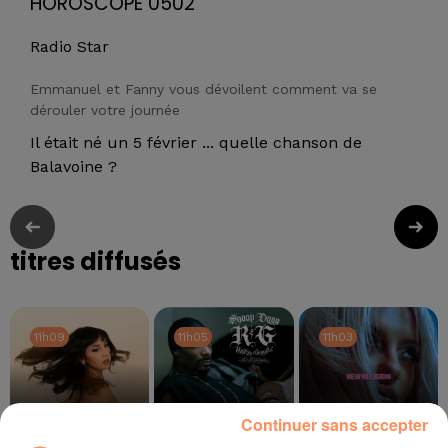
HOROSCOPE 0502
Radio Star
Emmanuel et Fanny vous dévoilent comment va se
dérouler votre journée
Il était né un 5 février ... quelle chanson de
Balavoine ?
titres diffusés
11h09
11h09
11h05
11h05
11h03
11h03
Continuer sans accepter