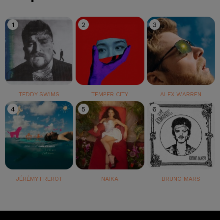
1
2
3
TEDDY SWIMS
TEMPER CITY
ALEX WARREN
4
5
6
JÉRÉMY FREROT
NAÏKA
BRUNO MARS