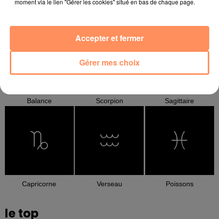
moment via le lien "Gérer les cookies" situé en bas de chaque page.
Cancer
Lion
Vierge
Accepter et fermer
Gérer mes choix
Balance
Scorpion
Sagittaire
Capricorne
Verseau
Poissons
le top