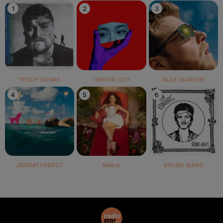
1
2
3
TEDDY SWIMS
TEMPER CITY
ALEX WARREN
4
5
6
JÉRÉMY FREROT
NAÏKA
BRUNO MARS