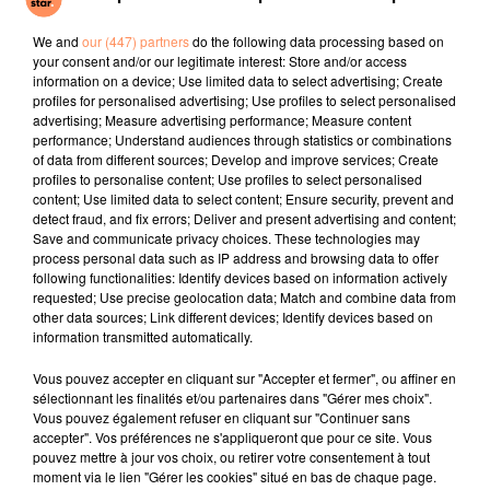
MÉNÉLIK
TAYLOR SWIFT
TAME IMPALA, JENNIE
Quelle Aventure
Opalite
Dracula
We and
our (447) partners
do the following data processing based on
your consent and/or our legitimate interest: Store and/or access
l'horoscope
information on a device; Use limited data to select advertising; Create
profiles for personalised advertising; Use profiles to select personalised
advertising; Measure advertising performance; Measure content
performance; Understand audiences through statistics or combinations
of data from different sources; Develop and improve services; Create
profiles to personalise content; Use profiles to select personalised
content; Use limited data to select content; Ensure security, prevent and
detect fraud, and fix errors; Deliver and present advertising and content;
Save and communicate privacy choices. These technologies may
process personal data such as IP address and browsing data to offer
following functionalities: Identify devices based on information actively
requested; Use precise geolocation data; Match and combine data from
Bélier
Taureau
Gémeaux
other data sources; Link different devices; Identify devices based on
information transmitted automatically.
Vous pouvez accepter en cliquant sur "Accepter et fermer", ou affiner en
sélectionnant les finalités et/ou partenaires dans "Gérer mes choix".
Vous pouvez également refuser en cliquant sur "Continuer sans
accepter". Vos préférences ne s'appliqueront que pour ce site. Vous
pouvez mettre à jour vos choix, ou retirer votre consentement à tout
moment via le lien "Gérer les cookies" situé en bas de chaque page.