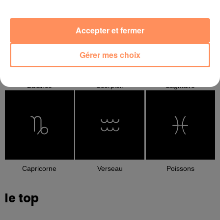
Cancer
Lion
Vierge
Accepter et fermer
Gérer mes choix
Balance
Scorpion
Sagittaire
Capricorne
Verseau
Poissons
le top