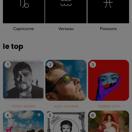
Capricorne
Verseau
Poissons
le top
1
2
3
TEDDY SWIMS
ALEX WARREN
TEMPER CITY
4
5
6