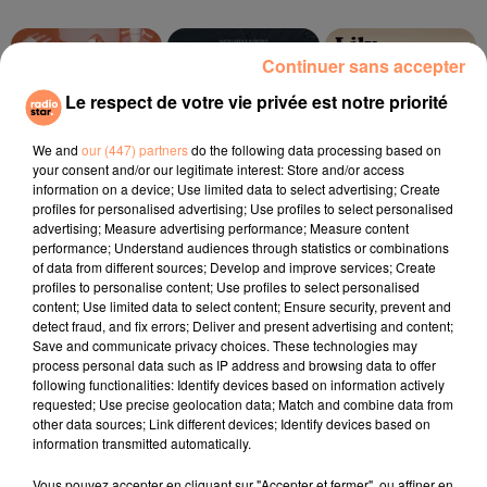
6h14
6h14
6h11
6h11
Continuer sans accepter
6h08
6h08
Le respect de votre vie privée est notre priorité
We and
our (447) partners
do the following data processing based on
your consent and/or our legitimate interest: Store and/or access
information on a device; Use limited data to select advertising; Create
GAYLE
MARTIN GARRIX, ED
LILY ALLEN
profiles for personalised advertising; Use profiles to select personalised
Abcdefu
Fuck You
SHEERAN
advertising; Measure advertising performance; Measure content
Repeat It
performance; Understand audiences through statistics or combinations
of data from different sources; Develop and improve services; Create
profiles to personalise content; Use profiles to select personalised
l'horoscope
content; Use limited data to select content; Ensure security, prevent and
detect fraud, and fix errors; Deliver and present advertising and content;
Save and communicate privacy choices. These technologies may
process personal data such as IP address and browsing data to offer
following functionalities: Identify devices based on information actively
requested; Use precise geolocation data; Match and combine data from
other data sources; Link different devices; Identify devices based on
information transmitted automatically.
Vous pouvez accepter en cliquant sur "Accepter et fermer", ou affiner en