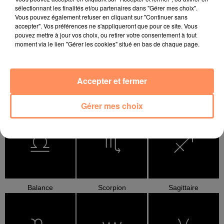
sélectionnant les finalités et/ou partenaires dans "Gérer mes choix".
Vous pouvez également refuser en cliquant sur "Continuer sans
Bélier
Taureau
Gémeaux
accepter". Vos préférences ne s'appliqueront que pour ce site. Vous
pouvez mettre à jour vos choix, ou retirer votre consentement à tout
moment via le lien "Gérer les cookies" situé en bas de chaque page.
Accepter et fermer
Cancer
Lion
Vierge
Gérer mes choix
Balance
Scorpion
Sagittaire