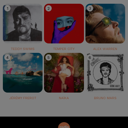
1
2
3
TEDDY SWIMS
TEMPER CITY
ALEX WARREN
4
5
6
JÉRÉMY FREROT
NAÏKA
BRUNO MARS