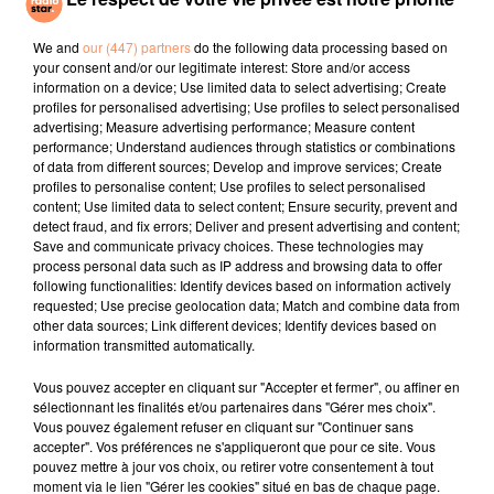
Baby One More
A L'imparfaite
Dracula
Time
We and
our (447) partners
do the following data processing based on
your consent and/or our legitimate interest: Store and/or access
information on a device; Use limited data to select advertising; Create
l'horoscope
profiles for personalised advertising; Use profiles to select personalised
advertising; Measure advertising performance; Measure content
performance; Understand audiences through statistics or combinations
of data from different sources; Develop and improve services; Create
profiles to personalise content; Use profiles to select personalised
content; Use limited data to select content; Ensure security, prevent and
detect fraud, and fix errors; Deliver and present advertising and content;
Save and communicate privacy choices. These technologies may
process personal data such as IP address and browsing data to offer
following functionalities: Identify devices based on information actively
requested; Use precise geolocation data; Match and combine data from
other data sources; Link different devices; Identify devices based on
Bélier
Taureau
Gémeaux
information transmitted automatically.
Vous pouvez accepter en cliquant sur "Accepter et fermer", ou affiner en
sélectionnant les finalités et/ou partenaires dans "Gérer mes choix".
Vous pouvez également refuser en cliquant sur "Continuer sans
accepter". Vos préférences ne s'appliqueront que pour ce site. Vous
pouvez mettre à jour vos choix, ou retirer votre consentement à tout
moment via le lien "Gérer les cookies" situé en bas de chaque page.