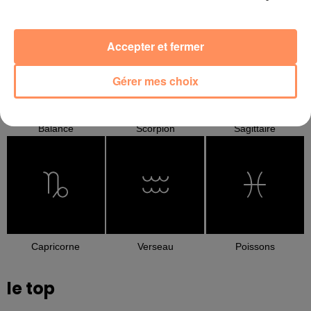
Cancer
Lion
Vierge
Accepter et fermer
Gérer mes choix
Balance
Scorpion
Sagittaire
Capricorne
Verseau
Poissons
le top