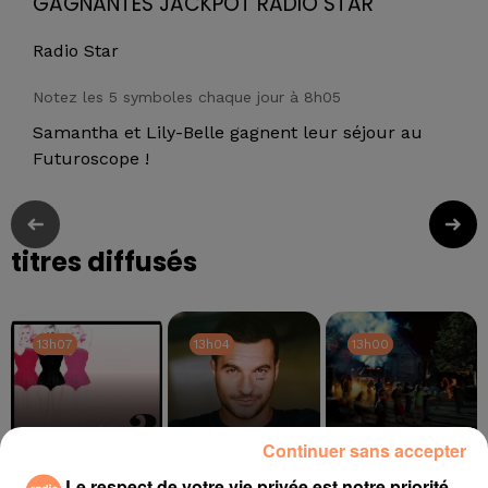
GAGNANTES JACKPOT RADIO STAR
Radio Star
Notez les 5 symboles chaque jour à 8h05
Samantha et Lily-Belle gagnent leur séjour au
Futuroscope !
titres diffusés
13h07
13h07
13h04
13h04
13h00
13h00
Continuer sans accepter
Le respect de votre vie privée est notre priorité
BRITNEY SPEARS
AMIR
TAME IMPALA, JENNIE