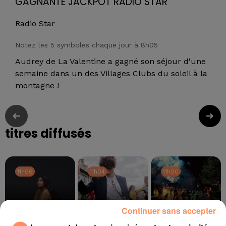
GAGNANTE JACKPOT RADIO STAR
Radio Star
Notez les 5 symboles chaque jour à 8h05
Audrey de La Valentine a gagné son séjour d'une
semaine dans un des Villages Clubs du soleil à la
montagne !
titres diffusés
11h06
11h06
11h04
11h04
11h00
11h00
Continuer sans accepter