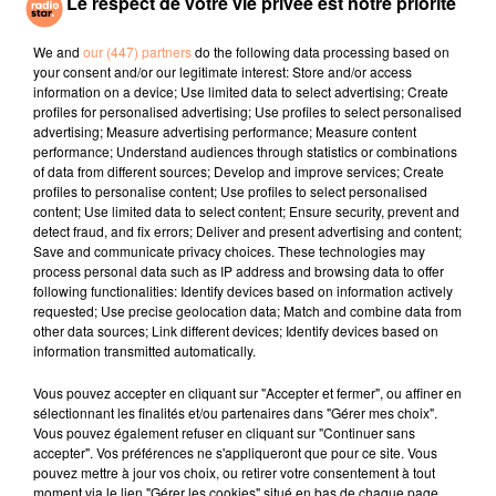
Le respect de votre vie privée est notre priorité
LIZZO
PIERRE DE MAERE
TAME IMPALA, JENNIE
Juice
Je Pense A Vous
Dracula
We and
our (447) partners
do the following data processing based on
your consent and/or our legitimate interest: Store and/or access
information on a device; Use limited data to select advertising; Create
l'horoscope
profiles for personalised advertising; Use profiles to select personalised
advertising; Measure advertising performance; Measure content
performance; Understand audiences through statistics or combinations
of data from different sources; Develop and improve services; Create
profiles to personalise content; Use profiles to select personalised
content; Use limited data to select content; Ensure security, prevent and
detect fraud, and fix errors; Deliver and present advertising and content;
Save and communicate privacy choices. These technologies may
process personal data such as IP address and browsing data to offer
following functionalities: Identify devices based on information actively
requested; Use precise geolocation data; Match and combine data from
other data sources; Link different devices; Identify devices based on
Bélier
Taureau
Gémeaux
information transmitted automatically.
Vous pouvez accepter en cliquant sur "Accepter et fermer", ou affiner en
sélectionnant les finalités et/ou partenaires dans "Gérer mes choix".
Vous pouvez également refuser en cliquant sur "Continuer sans
accepter". Vos préférences ne s'appliqueront que pour ce site. Vous
pouvez mettre à jour vos choix, ou retirer votre consentement à tout
moment via le lien "Gérer les cookies" situé en bas de chaque page.