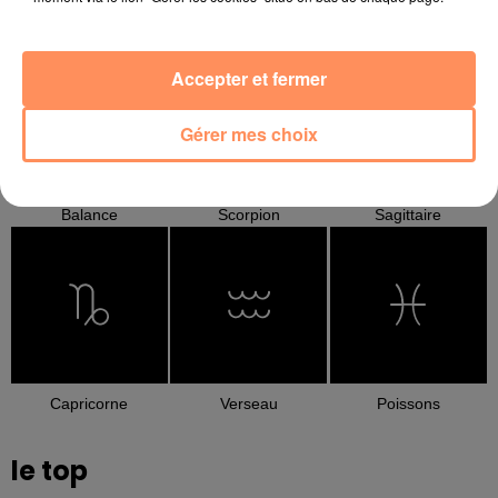
Cancer
Lion
Vierge
Accepter et fermer
Gérer mes choix
Balance
Scorpion
Sagittaire
Capricorne
Verseau
Poissons
le top