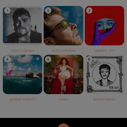
1
2
3
TEDDY SWIMS
ALEX WARREN
TEMPER CITY
4
5
6
JÉRÉMY FREROT
NAÏKA
BRUNO MARS