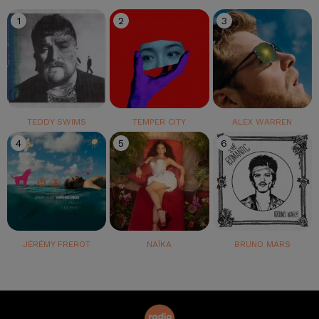
1
2
3
TEDDY SWIMS
TEMPER CITY
ALEX WARREN
4
5
6
JÉRÉMY FREROT
NAÏKA
BRUNO MARS