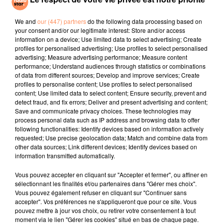
Systaime
Cold Heart (pnau
Dracula
Remix)
We and
our (447) partners
do the following data processing based on
your consent and/or our legitimate interest: Store and/or access
information on a device; Use limited data to select advertising; Create
l'horoscope
profiles for personalised advertising; Use profiles to select personalised
advertising; Measure advertising performance; Measure content
performance; Understand audiences through statistics or combinations
of data from different sources; Develop and improve services; Create
profiles to personalise content; Use profiles to select personalised
content; Use limited data to select content; Ensure security, prevent and
detect fraud, and fix errors; Deliver and present advertising and content;
Save and communicate privacy choices. These technologies may
process personal data such as IP address and browsing data to offer
following functionalities: Identify devices based on information actively
requested; Use precise geolocation data; Match and combine data from
other data sources; Link different devices; Identify devices based on
Bélier
Taureau
Gémeaux
information transmitted automatically.
Vous pouvez accepter en cliquant sur "Accepter et fermer", ou affiner en
sélectionnant les finalités et/ou partenaires dans "Gérer mes choix".
Vous pouvez également refuser en cliquant sur "Continuer sans
accepter". Vos préférences ne s'appliqueront que pour ce site. Vous
pouvez mettre à jour vos choix, ou retirer votre consentement à tout
moment via le lien "Gérer les cookies" situé en bas de chaque page.