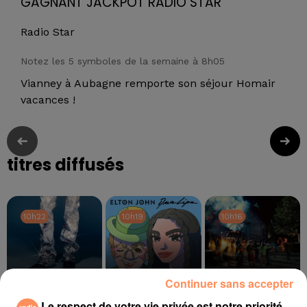
GAGNANT JACKPOT RADIO STAR
Radio Star
Notez les 5 symboles de la semaine à 8h05
Vianney à Aubagne remporte son séjour Homair
vacances !
titres diffusés
10h22
10h22
10h19
10h19
10h16
10h16
Continuer sans accepter
Le respect de votre vie privée est notre priorité
CHRISTOPHE WILLEM
ELTON JOHN, DUA LIPA
TAME IMPALA, JENNIE