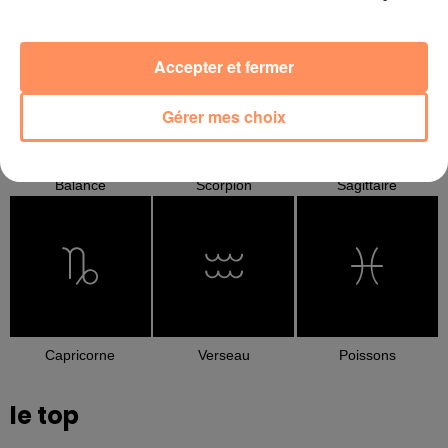
Cancer
Lion
Vierge
Accepter et fermer
Gérer mes choix
Balance
Scorpion
Sagittaire
Capricorne
Verseau
Poissons
le top