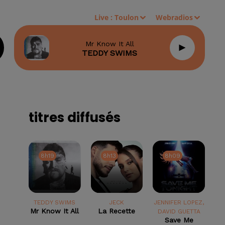
Live :
Toulon
Webradios
Mr Know It All
TEDDY SWIMS
titres diffusés
8h19
8h19
8h13
8h13
8h09
8h09
TEDDY SWIMS
JECK
JENNIFER LOPEZ,
Mr Know It All
La Recette
DAVID GUETTA
Save Me