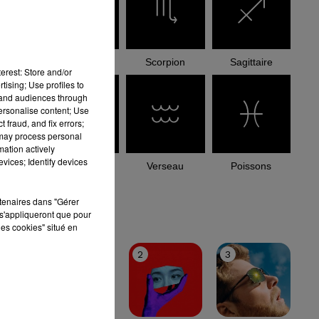
Balance
Scorpion
Sagittaire
erest: Store and/or
tising; Use profiles to
tand audiences through
personalise content; Use
 fraud, and fix errors;
 may process personal
mation actively
vices; Identify devices
Capricorne
Verseau
Poissons
rtenaires dans "Gérer
le top
s'appliqueront que pour
les cookies" situé en
1
2
3