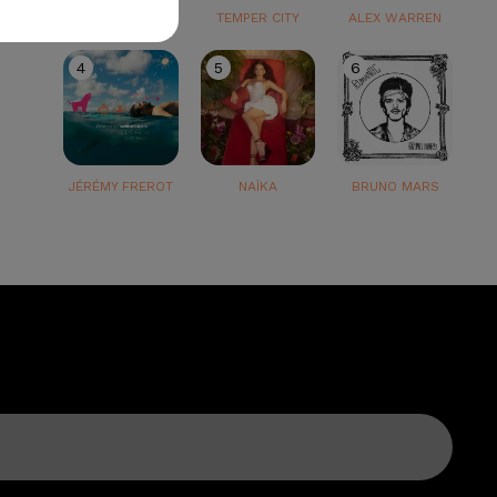
TEDDY SWIMS
TEMPER CITY
ALEX WARREN
4
5
6
JÉRÉMY FREROT
NAÏKA
BRUNO MARS