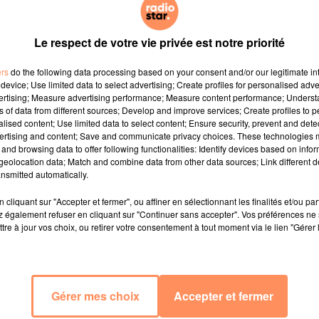
Le respect de votre vie privée est notre priorité
ers
do the following data processing based on your consent and/or our legitimate int
device; Use limited data to select advertising; Create profiles for personalised adver
vertising; Measure advertising performance; Measure content performance; Unders
ns of data from different sources; Develop and improve services; Create profiles to 
alised content; Use limited data to select content; Ensure security, prevent and detect
ertising and content; Save and communicate privacy choices. These technologies
and browsing data to offer following functionalities: Identify devices based on infor
eolocation data; Match and combine data from other data sources; Link different de
nsmitted automatically.
cliquant sur "Accepter et fermer", ou affiner en sélectionnant les finalités et/ou pa
 également refuser en cliquant sur "Continuer sans accepter". Vos préférences ne 
tre à jour vos choix, ou retirer votre consentement à tout moment via le lien "Gérer 
Gérer mes choix
Accepter et fermer