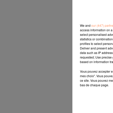
We and
our (447) partn
access information on a 
select personalised ad
statistics or combinatio
profiles to select person
Deliver and present adv
data such as IP address 
requested; Use precise g
based on information tra
Vous pouvez accepter en 
mes choix". Vous pouvez
ce site. Vous pouvez met
bas de chaque page.