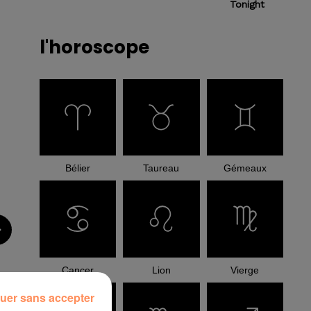
Tonight
l'horoscope
Bélier
Taureau
Gémeaux
Cancer
Lion
Vierge
uer sans accepter