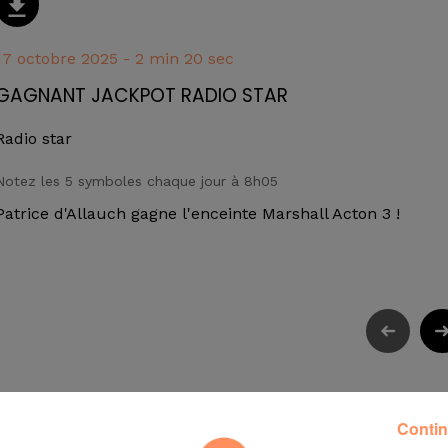
17 octobre 2025 - 2 min 20 sec
GAGNANT JACKPOT RADIO STAR
Radio star
Notez les 5 symboles chaque jour à 8h05
Patrice d'Allauch gagne l'enceinte Marshall Acton 3 !
Contin