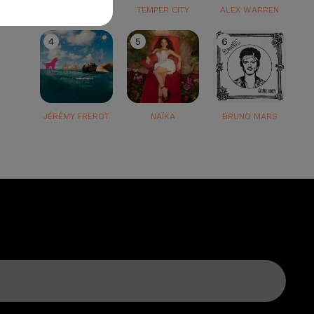
TEDDY SWIMS
TEMPER CITY
ALEX WARREN
4
5
6
JÉRÉMY FREROT
NAÏKA
BRUNO MARS