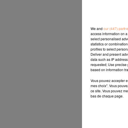
We and
our (447) partn
access information on a 
select personalised ad
statistics or combinatio
profiles to select person
Deliver and present adv
data such as IP address 
requested; Use precise g
based on information tra
Vous pouvez accepter en 
mes choix". Vous pouvez
ce site. Vous pouvez met
bas de chaque page.