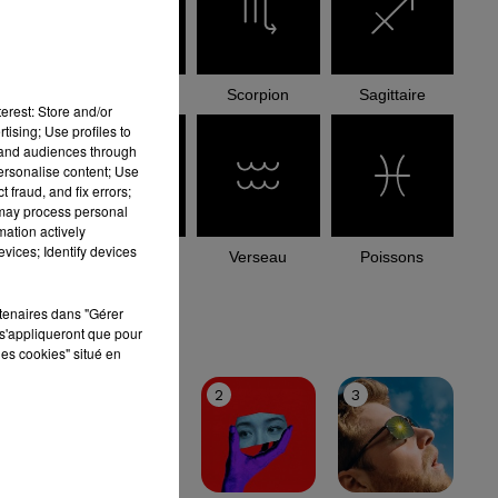
Balance
Scorpion
Sagittaire
erest: Store and/or
tising; Use profiles to
tand audiences through
personalise content; Use
 fraud, and fix errors;
 may process personal
mation actively
vices; Identify devices
Capricorne
Verseau
Poissons
rtenaires dans "Gérer
le top
s'appliqueront que pour
les cookies" situé en
1
2
3