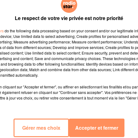
Le respect de votre vie privée est notre priorité
ers
do the following data processing based on your consent and/or our legitimate int
device; Use limited data to select advertising; Create profiles for personalised adver
vertising; Measure advertising performance; Measure content performance; Unders
ns of data from different sources; Develop and improve services; Create profiles to 
alised content; Use limited data to select content; Ensure security, prevent and detect
ertising and content; Save and communicate privacy choices. These technologies
and browsing data to offer following functionalities: Identify devices based on infor
eolocation data; Match and combine data from other data sources; Link different de
nsmitted automatically.
cliquant sur "Accepter et fermer", ou affiner en sélectionnant les finalités et/ou pa
 également refuser en cliquant sur "Continuer sans accepter". Vos préférences ne 
tre à jour vos choix, ou retirer votre consentement à tout moment via le lien "Gérer 
Gérer mes choix
Accepter et fermer