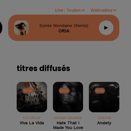
Live :
Toulon
Webradios
Soirée Mondaine (remix)
ORIA
titres diffusés
6h25
6h25
6h22
6h22
6h18
6h18
COLDPLAY
ARIANA GRANDE
DOECHII
Viva La Vida
Hate That I
Anxiety
Made You Love