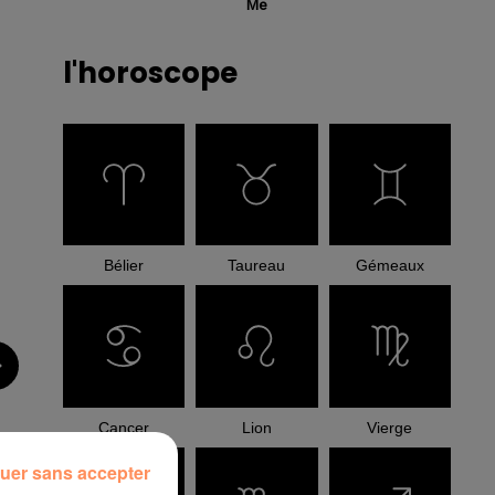
Me
l'horoscope
Bélier
Taureau
Gémeaux
Cancer
Lion
Vierge
uer sans accepter