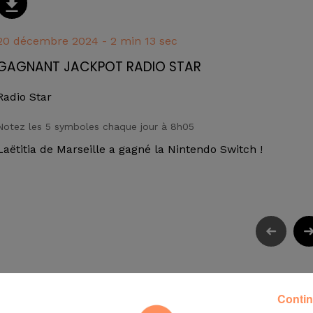
20 décembre 2024 - 2 min 13 sec
GAGNANT JACKPOT RADIO STAR
Radio Star
Notez les 5 symboles chaque jour à 8h05
Laëtitia de Marseille a gagné la Nintendo Switch !
Contin