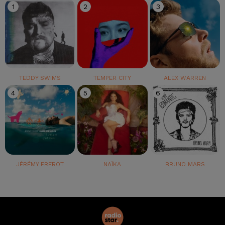
1
2
3
TEDDY SWIMS
TEMPER CITY
ALEX WARREN
4
5
6
JÉRÉMY FREROT
NAÏKA
BRUNO MARS