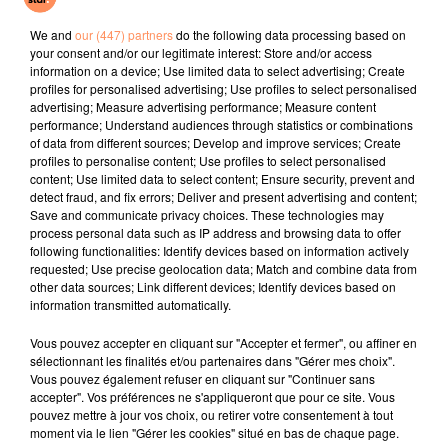
Espresso
La Lune
Gettin Jiggy With It
We and
our (447) partners
do the following data processing based on
your consent and/or our legitimate interest: Store and/or access
l'horoscope
information on a device; Use limited data to select advertising; Create
profiles for personalised advertising; Use profiles to select personalised
advertising; Measure advertising performance; Measure content
performance; Understand audiences through statistics or combinations
of data from different sources; Develop and improve services; Create
profiles to personalise content; Use profiles to select personalised
content; Use limited data to select content; Ensure security, prevent and
detect fraud, and fix errors; Deliver and present advertising and content;
Save and communicate privacy choices. These technologies may
process personal data such as IP address and browsing data to offer
following functionalities: Identify devices based on information actively
requested; Use precise geolocation data; Match and combine data from
Bélier
Taureau
Gémeaux
other data sources; Link different devices; Identify devices based on
information transmitted automatically.
Vous pouvez accepter en cliquant sur "Accepter et fermer", ou affiner en
sélectionnant les finalités et/ou partenaires dans "Gérer mes choix".
Vous pouvez également refuser en cliquant sur "Continuer sans
accepter". Vos préférences ne s'appliqueront que pour ce site. Vous
pouvez mettre à jour vos choix, ou retirer votre consentement à tout
moment via le lien "Gérer les cookies" situé en bas de chaque page.
Cancer
Lion
Vierge