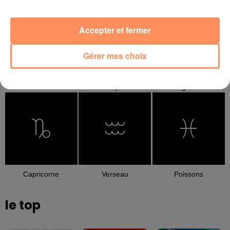
Accepter et fermer
Gérer mes choix
Balance
Scorpion
Sagittaire
Capricorne
Verseau
Poissons
le top