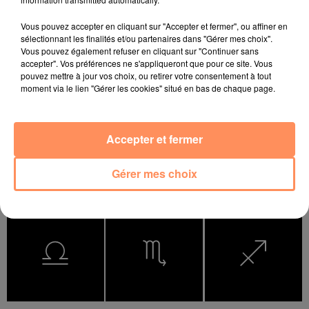
Vous pouvez accepter en cliquant sur "Accepter et fermer", ou affiner en
sélectionnant les finalités et/ou partenaires dans "Gérer mes choix".
Vous pouvez également refuser en cliquant sur "Continuer sans
accepter". Vos préférences ne s'appliqueront que pour ce site. Vous
pouvez mettre à jour vos choix, ou retirer votre consentement à tout
Bélier
Taureau
Gémeaux
moment via le lien "Gérer les cookies" situé en bas de chaque page.
Accepter et fermer
Gérer mes choix
Cancer
Lion
Vierge