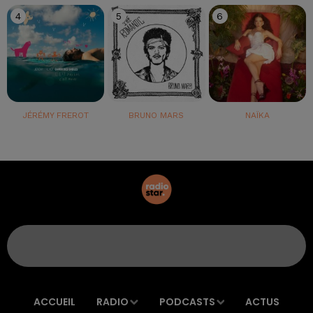
4
5
6
JÉRÉMY FREROT
BRUNO MARS
NAÏKA
ACCUEIL
RADIO
PODCASTS
ACTUS