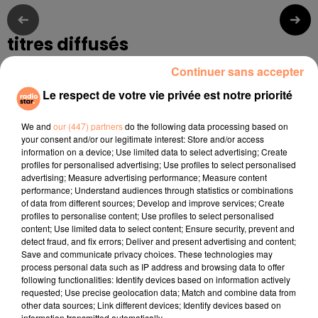
titres diffusés
Continuer sans accepter
Le respect de votre vie privée est notre priorité
12h26
12h26
12h23
12h23
12h20
12h20
We and
our (447) partners
do the following data processing based on
your consent and/or our legitimate interest: Store and/or access
information on a device; Use limited data to select advertising; Create
profiles for personalised advertising; Use profiles to select personalised
advertising; Measure advertising performance; Measure content
performance; Understand audiences through statistics or combinations
INI KAMOZE
ADELE CASTILLON
NAIKA
Here Comes The
L'eté Avec Toi
One Track Mind
of data from different sources; Develop and improve services; Create
Hotstepper
profiles to personalise content; Use profiles to select personalised
content; Use limited data to select content; Ensure security, prevent and
detect fraud, and fix errors; Deliver and present advertising and content;
l'horoscope
Save and communicate privacy choices. These technologies may
process personal data such as IP address and browsing data to offer
following functionalities: Identify devices based on information actively
requested; Use precise geolocation data; Match and combine data from
other data sources; Link different devices; Identify devices based on
information transmitted automatically.