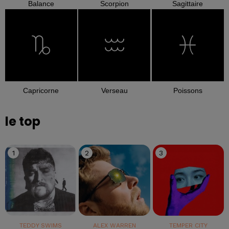
Balance
Scorpion
Sagittaire
Capricorne
Verseau
Poissons
le top
1
2
3
TEDDY SWIMS
ALEX WARREN
TEMPER CITY