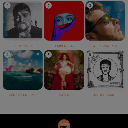
1
2
3
TEDDY SWIMS
TEMPER CITY
ALEX WARREN
4
5
6
JÉRÉMY FREROT
NAÏKA
BRUNO MARS