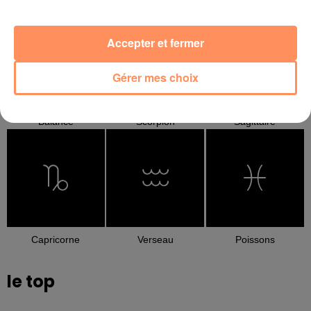
Cancer
Lion
Vierge
Accepter et fermer
Gérer mes choix
Balance
Scorpion
Sagittaire
Capricorne
Verseau
Poissons
le top