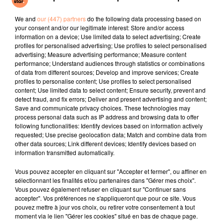
BRUNO MARS
GAYLE
THE SECOND VOICE
Risk It All
Abcdefu
Let Me Be
We and
our (447) partners
do the following data processing based on
your consent and/or our legitimate interest: Store and/or access
l'horoscope
information on a device; Use limited data to select advertising; Create
profiles for personalised advertising; Use profiles to select personalised
advertising; Measure advertising performance; Measure content
performance; Understand audiences through statistics or combinations
of data from different sources; Develop and improve services; Create
profiles to personalise content; Use profiles to select personalised
content; Use limited data to select content; Ensure security, prevent and
detect fraud, and fix errors; Deliver and present advertising and content;
Save and communicate privacy choices. These technologies may
process personal data such as IP address and browsing data to offer
following functionalities: Identify devices based on information actively
requested; Use precise geolocation data; Match and combine data from
Bélier
Taureau
Gémeaux
other data sources; Link different devices; Identify devices based on
information transmitted automatically.
Vous pouvez accepter en cliquant sur "Accepter et fermer", ou affiner en
sélectionnant les finalités et/ou partenaires dans "Gérer mes choix".
Vous pouvez également refuser en cliquant sur "Continuer sans
accepter". Vos préférences ne s'appliqueront que pour ce site. Vous
pouvez mettre à jour vos choix, ou retirer votre consentement à tout
moment via le lien "Gérer les cookies" situé en bas de chaque page.