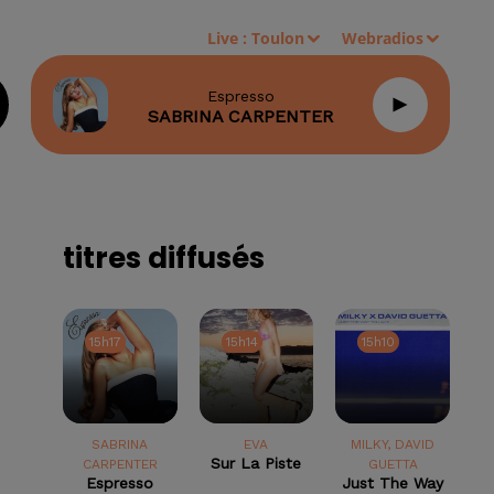
Live :
Toulon
Webradios
Espresso
SABRINA CARPENTER
titres diffusés
15h17
15h17
15h14
15h14
15h10
15h10
SABRINA
EVA
MILKY, DAVID
Sur La Piste
CARPENTER
GUETTA
Espresso
Just The Way