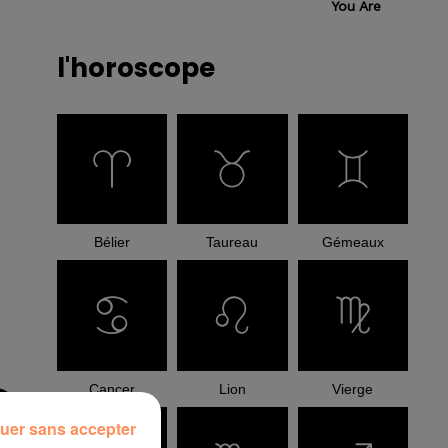
You Are
l'horoscope
Bélier
Taureau
Gémeaux
Cancer
Lion
Vierge
uer sans accepter