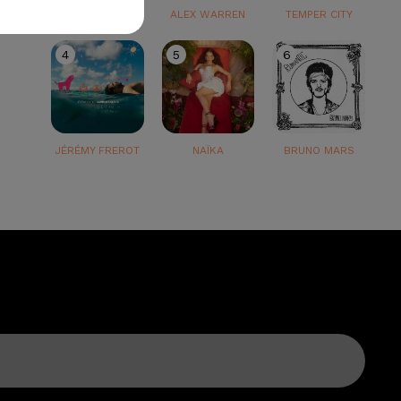
TEDDY SWIMS
ALEX WARREN
TEMPER CITY
4
5
6
JÉRÉMY FREROT
NAÏKA
BRUNO MARS