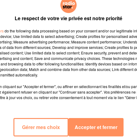
Le respect de votre vie privée est notre priorité
ers
do the following data processing based on your consent and/or our legitimate int
device; Use limited data to select advertising; Create profiles for personalised adver
vertising; Measure advertising performance; Measure content performance; Unders
ns of data from different sources; Develop and improve services; Create profiles to 
alised content; Use limited data to select content; Ensure security, prevent and detect
ertising and content; Save and communicate privacy choices. These technologies
and browsing data to offer following functionalities: Identify devices based on infor
eolocation data; Match and combine data from other data sources; Link different de
nsmitted automatically.
cliquant sur "Accepter et fermer", ou affiner en sélectionnant les finalités et/ou pa
 également refuser en cliquant sur "Continuer sans accepter". Vos préférences ne 
tre à jour vos choix, ou retirer votre consentement à tout moment via le lien "Gérer 
Gérer mes choix
Accepter et fermer