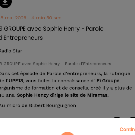
18 mai 2026 - 4 min 50 sec
Ei GROUPE avec Sophie Henry - Parole
d'Entrepreneurs
Radio Star
Ei GROUPE avec Sophie Henry - Parole d'Entrepreneurs
Dans cet épisode de Parole d'entrepreneurs, la rubrique
de
l'UPE13
, vous faites la connaissance d'
Ei Groupe
,
organisme de formation et de conseils, créé il y a plus de
40 ans.
Sophie Henzy dirige le site de Miramas.
Au micro de Gilbert Bourguignon
Contin