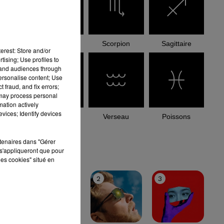
Balance
Scorpion
Sagittaire
erest: Store and/or
tising; Use profiles to
tand audiences through
personalise content; Use
 fraud, and fix errors;
 may process personal
mation actively
vices; Identify devices
Capricorne
Verseau
Poissons
rtenaires dans "Gérer
le top
s'appliqueront que pour
les cookies" situé en
1
2
3