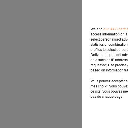
We and
our (447) partn
access information on a 
select personalised ad
statistics or combinatio
profiles to select person
Deliver and present adv
data such as IP address 
requested; Use precise g
based on information tra
Vous pouvez accepter en 
mes choix". Vous pouvez
ce site. Vous pouvez met
bas de chaque page.