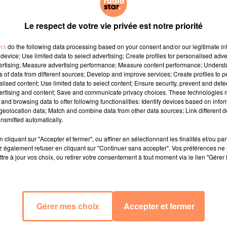
Le respect de votre vie privée est notre priorité
ers
do the following data processing based on your consent and/or our legitimate int
device; Use limited data to select advertising; Create profiles for personalised adver
vertising; Measure advertising performance; Measure content performance; Unders
ns of data from different sources; Develop and improve services; Create profiles to 
alised content; Use limited data to select content; Ensure security, prevent and detect
ertising and content; Save and communicate privacy choices. These technologies
and browsing data to offer following functionalities: Identify devices based on infor
eolocation data; Match and combine data from other data sources; Link different de
nsmitted automatically.
cliquant sur "Accepter et fermer", ou affiner en sélectionnant les finalités et/ou pa
 également refuser en cliquant sur "Continuer sans accepter". Vos préférences ne 
tre à jour vos choix, ou retirer votre consentement à tout moment via le lien "Gérer 
Gérer mes choix
Accepter et fermer