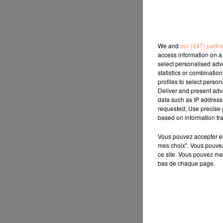
We and
our (447) partn
access information on a 
select personalised ad
statistics or combinatio
profiles to select person
Deliver and present adv
data such as IP address 
requested; Use precise g
based on information tra
Vous pouvez accepter en 
mes choix". Vous pouvez
ce site. Vous pouvez met
bas de chaque page.