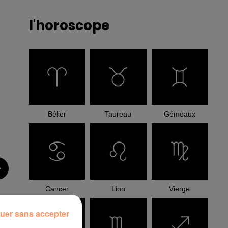
l'horoscope
Bélier
Taureau
Gémeaux
Cancer
Lion
Vierge
uer sans accepter