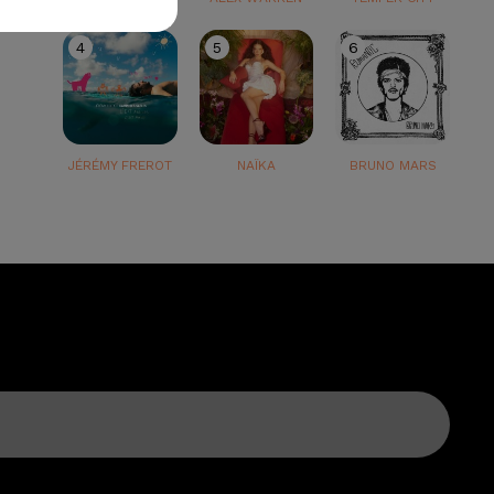
4
5
6
JÉRÉMY FREROT
NAÏKA
BRUNO MARS