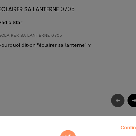
ECLAIRER SA LANTERNE 0705
Radio Star
ECLAIRER SA LANTERNE 0705
Pourquoi dit-on "éclairer sa lanterne" ?
Contin