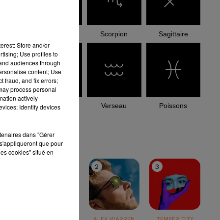
Balance
Scorpion
Sagittaire
erest: Store and/or
tising; Use profiles to
tand audiences through
personalise content; Use
 fraud, and fix errors;
 may process personal
mation actively
Capricorne
Verseau
Poissons
vices; Identify devices
le top
rtenaires dans "Gérer
s'appliqueront que pour
les cookies" situé en
1
2
3
TEDDY SWIMS
ALEX WARREN
TEMPER CITY