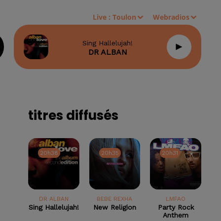
Live :
Toulon
Webradios
Sing Hallelujah!
DR ALBAN
titres diffusés
20h38
20h38
20h35
20h35
20h31
20h31
DR ALBAN
BEBE REXHA
LMFAO
Sing Hallelujah!
New Religion
Party Rock
Anthem