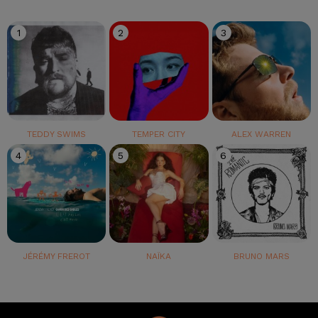
1
2
3
TEDDY SWIMS
TEMPER CITY
ALEX WARREN
4
5
6
JÉRÉMY FREROT
NAÏKA
BRUNO MARS