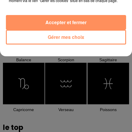
moment via le lien "Gérer les cookies" situé en bas de chaque page.
Cancer
Lion
Vierge
Accepter et fermer
Gérer mes choix
Balance
Scorpion
Sagittaire
Capricorne
Verseau
Poissons
le top