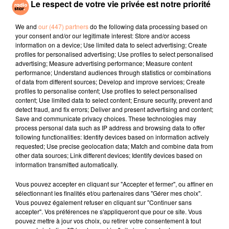
Le respect de votre vie privée est notre priorité
MODJO
OLIVIA RODRIGO
BORMIN
Lady (hear Me
Drop Dead
Cry For You
Tonight)
We and
our (447) partners
do the following data processing based on
your consent and/or our legitimate interest: Store and/or access
information on a device; Use limited data to select advertising; Create
l'horoscope
profiles for personalised advertising; Use profiles to select personalised
advertising; Measure advertising performance; Measure content
performance; Understand audiences through statistics or combinations
of data from different sources; Develop and improve services; Create
profiles to personalise content; Use profiles to select personalised
content; Use limited data to select content; Ensure security, prevent and
detect fraud, and fix errors; Deliver and present advertising and content;
Save and communicate privacy choices. These technologies may
process personal data such as IP address and browsing data to offer
following functionalities: Identify devices based on information actively
requested; Use precise geolocation data; Match and combine data from
other data sources; Link different devices; Identify devices based on
Bélier
Taureau
Gémeaux
information transmitted automatically.
Vous pouvez accepter en cliquant sur "Accepter et fermer", ou affiner en
sélectionnant les finalités et/ou partenaires dans "Gérer mes choix".
Vous pouvez également refuser en cliquant sur "Continuer sans
accepter". Vos préférences ne s'appliqueront que pour ce site. Vous
pouvez mettre à jour vos choix, ou retirer votre consentement à tout