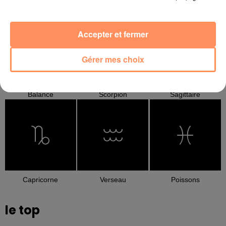
Cancer
Lion
Vierge
Accepter et fermer
Gérer mes choix
Balance
Scorpion
Sagittaire
Capricorne
Verseau
Poissons
le top