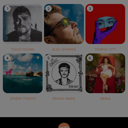
1
2
3
TEDDY SWIMS
ALEX WARREN
TEMPER CITY
4
5
6
JÉRÉMY FREROT
BRUNO MARS
NAÏKA