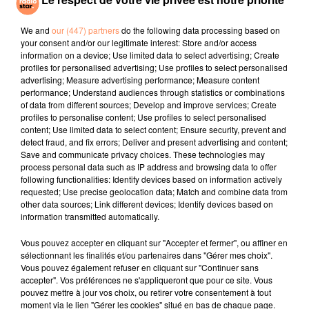
BACKSTREET BOYS
CHRISTOPHE MAÉ
SHAKIRA, BURNA BOY
I Want It That Way
La Lune
Dai Dai
We and
our (447) partners
do the following data processing based on
your consent and/or our legitimate interest: Store and/or access
information on a device; Use limited data to select advertising; Create
l'horoscope
profiles for personalised advertising; Use profiles to select personalised
advertising; Measure advertising performance; Measure content
performance; Understand audiences through statistics or combinations
of data from different sources; Develop and improve services; Create
profiles to personalise content; Use profiles to select personalised
content; Use limited data to select content; Ensure security, prevent and
detect fraud, and fix errors; Deliver and present advertising and content;
Save and communicate privacy choices. These technologies may
process personal data such as IP address and browsing data to offer
following functionalities: Identify devices based on information actively
requested; Use precise geolocation data; Match and combine data from
other data sources; Link different devices; Identify devices based on
Bélier
Taureau
Gémeaux
information transmitted automatically.
Vous pouvez accepter en cliquant sur "Accepter et fermer", ou affiner en
sélectionnant les finalités et/ou partenaires dans "Gérer mes choix".
Vous pouvez également refuser en cliquant sur "Continuer sans
accepter". Vos préférences ne s'appliqueront que pour ce site. Vous
pouvez mettre à jour vos choix, ou retirer votre consentement à tout
moment via le lien "Gérer les cookies" situé en bas de chaque page.