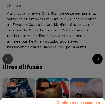
Ciné Star
Au programme de Ciné Star de cette semaine, la
sortie de : L'Amour Ouf / Smile 2 / C'est le Monde
à l'Envers / Caddo Lake / M. Night Shyamalan /
Terrifier 3 / Gilles Lellouche Cette émission
Radio Star est dédiée à l'univers du cinéma,
animée par
Kevin
en collaboration avec
l'association marseillaise le Poulpe Savant !
titres diffusés
22h13
22h13
22h11
22h11
22h07
22h07
Continuer sans accepter