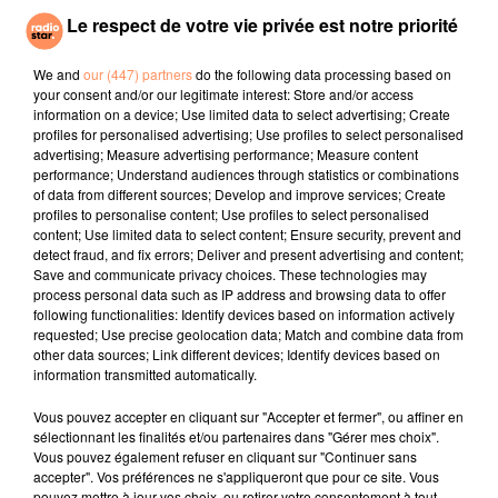
Le respect de votre vie privée est notre priorité
SEBASTIEN TELLIER,
GIMS
KATY PERRY
Soleil
California Gurls
JULIETTE ARMANET
We and
our (447) partners
do the following data processing based on
Attraction
your consent and/or our legitimate interest: Store and/or access
information on a device; Use limited data to select advertising; Create
profiles for personalised advertising; Use profiles to select personalised
l'horoscope
advertising; Measure advertising performance; Measure content
performance; Understand audiences through statistics or combinations
of data from different sources; Develop and improve services; Create
profiles to personalise content; Use profiles to select personalised
content; Use limited data to select content; Ensure security, prevent and
detect fraud, and fix errors; Deliver and present advertising and content;
Save and communicate privacy choices. These technologies may
process personal data such as IP address and browsing data to offer
following functionalities: Identify devices based on information actively
requested; Use precise geolocation data; Match and combine data from
other data sources; Link different devices; Identify devices based on
information transmitted automatically.
Bélier
Taureau
Gémeaux
Vous pouvez accepter en cliquant sur "Accepter et fermer", ou affiner en
sélectionnant les finalités et/ou partenaires dans "Gérer mes choix".
Vous pouvez également refuser en cliquant sur "Continuer sans
accepter". Vos préférences ne s'appliqueront que pour ce site. Vous
pouvez mettre à jour vos choix, ou retirer votre consentement à tout