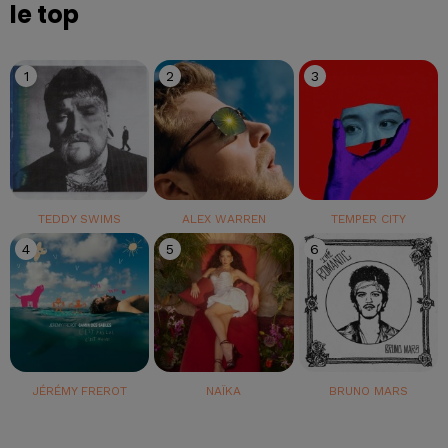
le top
1
2
3
TEDDY SWIMS
ALEX WARREN
TEMPER CITY
4
5
6
JÉRÉMY FREROT
NAÏKA
BRUNO MARS