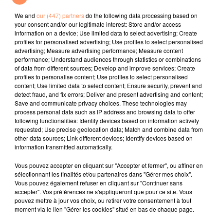
Superstar
A L'imparfaite
Fever Dream
We and
our (447) partners
do the following data processing based on
your consent and/or our legitimate interest: Store and/or access
l'horoscope
information on a device; Use limited data to select advertising; Create
profiles for personalised advertising; Use profiles to select personalised
advertising; Measure advertising performance; Measure content
performance; Understand audiences through statistics or combinations
of data from different sources; Develop and improve services; Create
profiles to personalise content; Use profiles to select personalised
content; Use limited data to select content; Ensure security, prevent and
detect fraud, and fix errors; Deliver and present advertising and content;
Save and communicate privacy choices. These technologies may
process personal data such as IP address and browsing data to offer
following functionalities: Identify devices based on information actively
requested; Use precise geolocation data; Match and combine data from
Bélier
Taureau
Gémeaux
other data sources; Link different devices; Identify devices based on
information transmitted automatically.
Vous pouvez accepter en cliquant sur "Accepter et fermer", ou affiner en
sélectionnant les finalités et/ou partenaires dans "Gérer mes choix".
Vous pouvez également refuser en cliquant sur "Continuer sans
accepter". Vos préférences ne s'appliqueront que pour ce site. Vous
pouvez mettre à jour vos choix, ou retirer votre consentement à tout
moment via le lien "Gérer les cookies" situé en bas de chaque page.
Cancer
Lion
Vierge