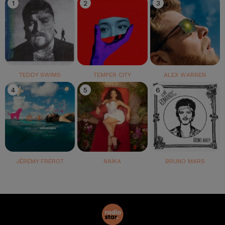
1
2
3
TEDDY SWIMS
TEMPER CITY
ALEX WARREN
4
5
6
JÉRÉMY FREROT
NAÏKA
BRUNO MARS