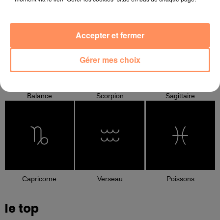
Cancer
Lion
Vierge
Accepter et fermer
Gérer mes choix
Balance
Scorpion
Sagittaire
Capricorne
Verseau
Poissons
le top