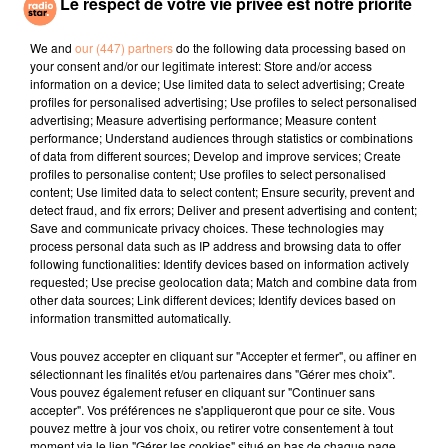
Le respect de votre vie privée est notre priorité
Chained To The
Dans Ton Téléphone
Dis-Moi Où
Rhythm (feat. Skip
Marley)
We and
our (447) partners
do the following data processing based on
your consent and/or our legitimate interest: Store and/or access
information on a device; Use limited data to select advertising; Create
l'horoscope
profiles for personalised advertising; Use profiles to select personalised
advertising; Measure advertising performance; Measure content
performance; Understand audiences through statistics or combinations
of data from different sources; Develop and improve services; Create
profiles to personalise content; Use profiles to select personalised
content; Use limited data to select content; Ensure security, prevent and
detect fraud, and fix errors; Deliver and present advertising and content;
Save and communicate privacy choices. These technologies may
process personal data such as IP address and browsing data to offer
following functionalities: Identify devices based on information actively
requested; Use precise geolocation data; Match and combine data from
other data sources; Link different devices; Identify devices based on
Bélier
Taureau
Gémeaux
information transmitted automatically.
Vous pouvez accepter en cliquant sur "Accepter et fermer", ou affiner en
sélectionnant les finalités et/ou partenaires dans "Gérer mes choix".
Vous pouvez également refuser en cliquant sur "Continuer sans
accepter". Vos préférences ne s'appliqueront que pour ce site. Vous
pouvez mettre à jour vos choix, ou retirer votre consentement à tout
moment via le lien "Gérer les cookies" situé en bas de chaque page.