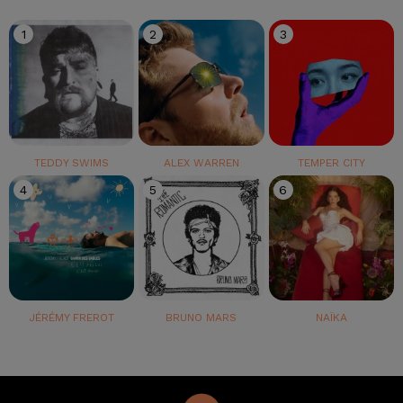
1
2
3
TEDDY SWIMS
ALEX WARREN
TEMPER CITY
4
5
6
JÉRÉMY FREROT
BRUNO MARS
NAÏKA